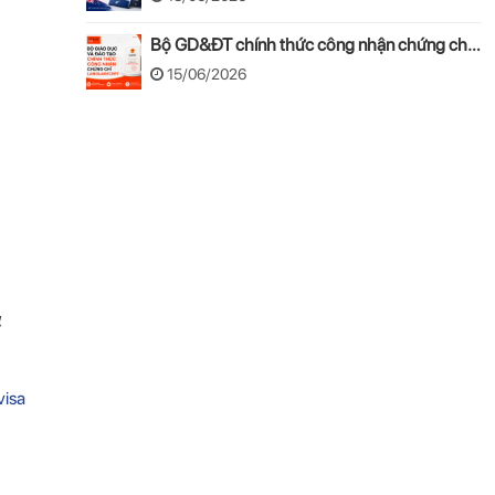
Bộ GD&ĐT chính thức công nhận chứng chỉ
LANGUAGECERT tương đương Khung năng
15/06/2026
lực ngoại ngữ 6 bậc Việt Nam
visa