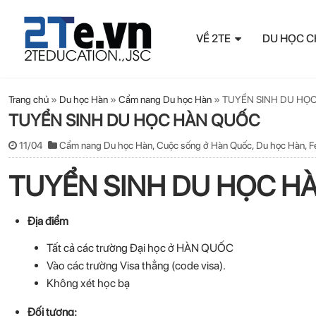
VỀ 2TE
DU HỌC C
Trang chủ
»
Du học Hàn
»
Cẩm nang Du học Hàn
»
TUYỂN SINH DU HỌ
TUYỂN SINH DU HỌC HÀN QUỐC
11/04
Cẩm nang Du học Hàn
,
Cuộc sống ở Hàn Quốc
,
Du học Hàn
,
F
TUYỂN SINH DU HỌC H
Địa điểm
Tất cả các trường Đại học ở HÀN QUỐC
Vào các trường Visa thẳng (code visa).
Không xét học bạ
Đối tượng: