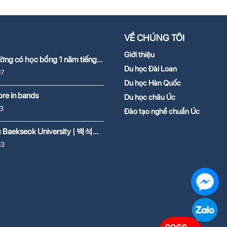
VỀ CHÚNG TÔI
Giới thiệu
ường có học bổng 1 năm tiếng
2026
Du học Đài Loan
07
Du học Hàn Quốc
re in bands
Du học châu Úc
3
Đào tạo nghề chuẩn Úc
c Baekseok University | 백석대
63