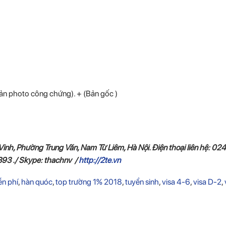
ản photo công chứng). + (Bản gốc )
Vinh, Phường Trung Văn, Nam Từ Liêm, Hà Nội. Điện thoại liên hệ: 024
3 ./ Skype: thachnv /
http://2te.vn
ễn phí
,
hàn quóc
,
top trường 1% 2018
,
tuyển sinh
,
visa 4-6
,
visa D-2
,