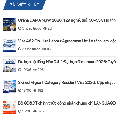
BÀI VIẾT KHÁC
Orana DAMA NSW 2026: 129 nghề, tuổi 50–55 và lộ trìn
3 ngày trước
26
Visa 482 On-Hire Labour Agreement Úc: Lộ trình làm vi
3 tuần trước
103
Du học hệ tiếng Hàn D4-1 Đại học Gimcheon 2026: Tuyển 
19/06
205
Skilled Migrant Category Resident Visa 2026: Cập nhật 
18/06
182
Bộ GD&ĐT chính thức công nhận chứng chỉ LANGUAGECE
15/06
325