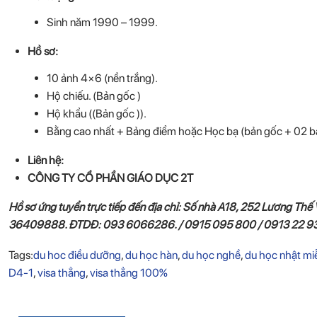
Sinh năm 1990 – 1999.
Hồ sơ:
10 ảnh 4×6 (nền trắng).
Hộ chiếu. (Bản gốc )
Hộ khẩu ((Bản gốc )).
Bằng cao nhất + Bảng điểm hoặc Học bạ (bản gốc + 02 b
Liên hệ:
CÔNG TY CỔ PHẦN GIÁO DỤC 2T
Hồ sơ ứng tuyển trực tiếp đến địa chỉ: Số nhà A18, 252 Lương Thế 
36409888. ĐTDĐ: 093 6066286. / 0915 095 800 / 0913 22 939
Tags:
du hoc điều dưỡng
,
du học hàn
,
du học nghề
,
du học nhật mi
D4-1
,
visa thẳng
,
visa thẳng 100%