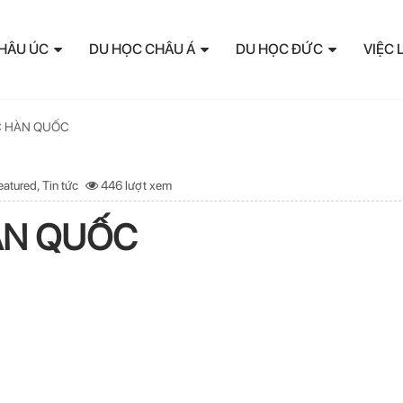
HÂU ÚC
DU HỌC CHÂU Á
DU HỌC ĐỨC
VIỆC 
C HÀN QUỐC
eatured
,
Tin tức
446 lượt xem
ÀN QUỐC