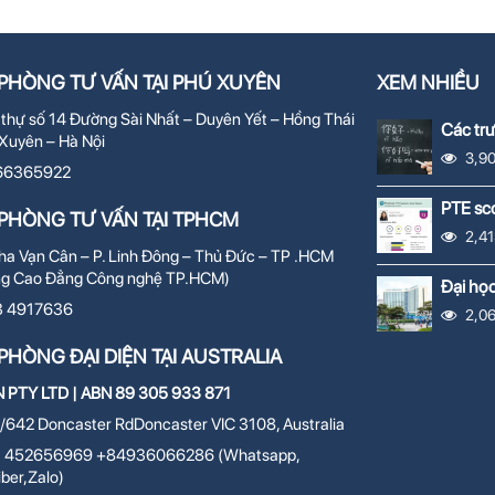
PHÒNG TƯ VẤN TẠI PHÚ XUYÊN
XEM NHIỀU
 thự số 14 Đường Sài Nhất – Duyên Yết – Hồng Thái
Các tr
Xuyên – Hà Nội
Trung 
3,9
66365922
PTE sco
PHÒNG TƯ VẤN TẠI TPHCM
2,41
a Vạn Cân – P. Linh Đông – Thủ Đức – TP .HCM
ng Cao Đẳng Công nghệ TP.HCM)
Đại họ
학교
3 4917636
2,0
PHÒNG ĐẠI DIỆN TẠI AUSTRALIA
N PTY LTD | ABN 89 305 933 871
/642 Doncaster RdDoncaster VIC 3108, Australia
 452656969 +84936066286 (Whatsapp,
iber,Zalo)