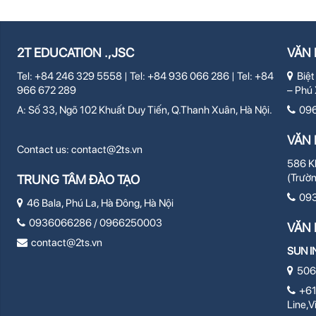
2T EDUCATION .,JSC
VĂN 
Tel: +84 246 329 5558 | Tel: +84 936 066 286 | Tel: +84
Biệt
966 672 289
– Phú 
A: Số 33, Ngõ 102 Khuất Duy Tiến, Q.Thanh Xuân, Hà Nội.
09
VĂN 
Contact us:
contact@2ts.vn
586 Kh
(Trườ
TRUNG TÂM ĐÀO TẠO
09
46 Bala, Phú La, Hà Đông, Hà Nội
0936066286 / 0966250003
VĂN 
contact@2ts.vn
SUN I
506
+61
Line,V