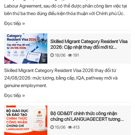
Labour Agreement, sau đó có thể được phân công làm việc tại
bên thứ ba theo đúng điều kiện thỏa thuận với Chính phủ Úc.
Đọc tiếp »
Skilled Migrant Category Resident Visa
2026: Cập nhật thay đổi mới từ
24/08/2026
18/06
191
Skilled Migrant Category Resident Visa 2026 thay đổi từ
24/08/2026: mức lương, bằng cấp, IQA, pathway mới và
genuine employment.
Đọc tiếp »
Bộ GD&ĐT chính thức công nhận
chứng chỉ LANGUAGECERT tương
đương Khung năng lực ngoại ngữ 6
15/06
413
bậc Việt Nam