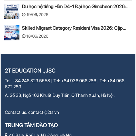
Du học hệ tiếng Hàn D4-1 Đại học Gimcheon 2026:
Tuyển sinh, chi phí, hồ sơ
19/06/2026
Skilled Migrant Category Resident Visa 2026: Cập
nhật thay đổi mới từ 24/08/2026
18/06/2026
2T EDUCATION .,JSC
Tel: +84 246 329 5558 | Tel: +84 936 066 286 | Tel: +84 966
672 289
A: Số 33, Ngõ 102 Khuất Duy Tiến, Q.Thanh Xuân, Hà Nội.
Contact us:
contact@2ts.vn
TRUNG TÂM ĐÀO TẠO
46 Bala, Phú La, Hà Đông, Hà Nội