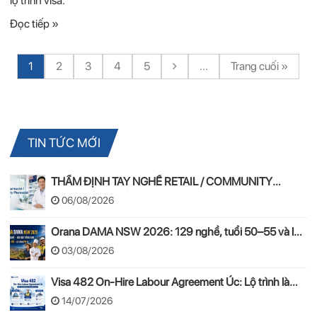
lộ trình visa.
Đọc tiếp »
1
2
3
4
5
...
Trang cuối »
TIN TỨC MỚI
THẨM ĐỊNH TAY NGHỀ RETAIL / COMMUNITY
PHARMACIST ÚC 2026 – APC & OPRA
06/08/2026
Orana DAMA NSW 2026: 129 nghề, tuổi 50–55 và lộ
trình PR
03/08/2026
Visa 482 On-Hire Labour Agreement Úc: Lộ trình làm
việc hợp pháp theo mô hình On-Hire
14/07/2026