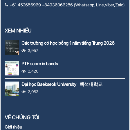
+61 452656969 +84936066286 (Whatsapp, Line,Viber,Zalo)
XEM NHIỀU
Các trường có học bổng 1 năm tiếng Trung 2026
3,957
PTE score in bands
2,420
Đại học Baekseok University | 백석대학교
2,083
VỀ CHÚNG TÔI
Giới thiệu