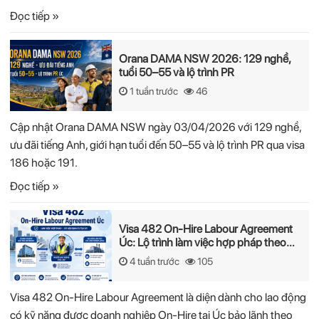
Đọc tiếp »
Orana DAMA NSW 2026: 129 nghề,
tuổi 50–55 và lộ trình PR
1 tuần trước
46
Cập nhật Orana DAMA NSW ngày 03/04/2026 với 129 nghề,
ưu đãi tiếng Anh, giới hạn tuổi đến 50–55 và lộ trình PR qua visa
186 hoặc 191.
Đọc tiếp »
Visa 482 On-Hire Labour Agreement
Úc: Lộ trình làm việc hợp pháp theo
mô hình On-Hire
4 tuần trước
105
Visa 482 On-Hire Labour Agreement là diện dành cho lao động
có kỹ năng được doanh nghiệp On-Hire tại Úc bảo lãnh theo