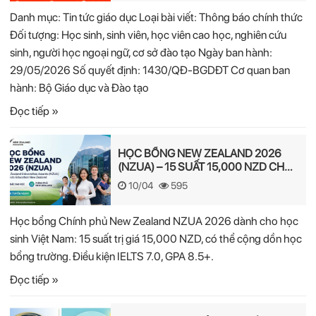
Danh mục: Tin tức giáo dục Loại bài viết: Thông báo chính thức
Đối tượng: Học sinh, sinh viên, học viên cao học, nghiên cứu
sinh, người học ngoại ngữ, cơ sở đào tạo Ngày ban hành:
29/05/2026 Số quyết định: 1430/QĐ-BGDĐT Cơ quan ban
hành: Bộ Giáo dục và Đào tạo
Đọc tiếp »
HỌC BỔNG NEW ZEALAND 2026
(NZUA) – 15 SUẤT 15,000 NZD CHO
HỌC SINH VIỆT NAM
10/04
595
Học bổng Chính phủ New Zealand NZUA 2026 dành cho học
sinh Việt Nam: 15 suất trị giá 15,000 NZD, có thể cộng dồn học
bổng trường. Điều kiện IELTS 7.0, GPA 8.5+.
Đọc tiếp »