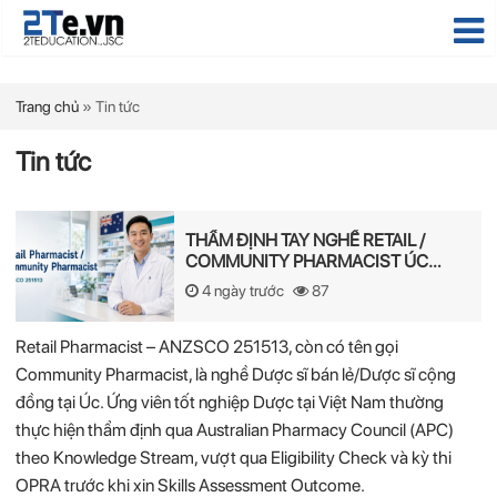
Trang chủ
»
Tin tức
Tin tức
THẨM ĐỊNH TAY NGHỀ RETAIL /
COMMUNITY PHARMACIST ÚC
2026 – APC & OPRA
4 ngày trước
87
Retail Pharmacist – ANZSCO 251513, còn có tên gọi
Community Pharmacist, là nghề Dược sĩ bán lẻ/Dược sĩ cộng
đồng tại Úc. Ứng viên tốt nghiệp Dược tại Việt Nam thường
thực hiện thẩm định qua Australian Pharmacy Council (APC)
theo Knowledge Stream, vượt qua Eligibility Check và kỳ thi
OPRA trước khi xin Skills Assessment Outcome.