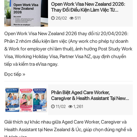
Open Work Visa New Zealand 2026:
Thay Đổi Điều Kiện Làm Việc Từ
20/04/2026
26/02
511
Open Work Visa New Zealand 2026 thay đổi từ 20/04/2026:
Phân 2 nhóm điều kiện làm việc (Any work cho phép tự doanh
& Work for employer chỉ làm thuê), ảnh hưởng Post Study Work
Visa, Working Holiday Visa, Partner Visa NZ, quy định chuyển
tiếp và kiểm tra eVisa ngay.
Đọc tiếp »
Phân Biệt Aged Care Worker,
Caregiver & Health Assistant Tại New
Zealand & Úc
11/02
1,261
Giải thích sự khác nhau giữa Aged Care Worker, Caregiver và
Health Assistant tại New Zealand & Úc, giúp chọn đúng nghề và