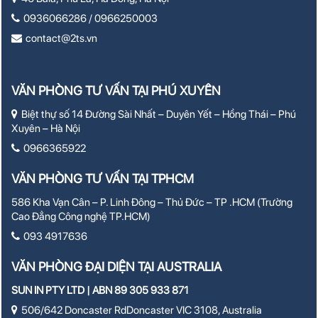
0936066286 / 0966250003
contact@2ts.vn
VĂN PHÒNG TƯ VẤN TẠI PHÚ XUYÊN
Biệt thự số 14 Đường Sài Nhất – Duyên Yết – Hồng Thái – Phú
Xuyên – Hà Nội
0966365922
VĂN PHÒNG TƯ VẤN TẠI TPHCM
586 Kha Vạn Cân – P. Linh Đông – Thủ Đức – TP .HCM (Trường
Cao Đẳng Công nghệ TP.HCM)
093 4917636
VĂN PHÒNG ĐẠI DIỆN TẠI AUSTRALIA
SUN IN PTY LTD | ABN 89 305 933 871
506/642 Doncaster RdDoncaster VIC 3108, Australia