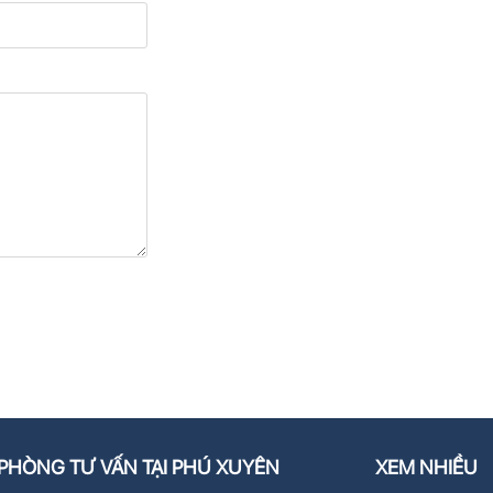
PHÒNG TƯ VẤN TẠI PHÚ XUYÊN
XEM NHIỀU