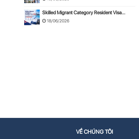
Skilled Migrant Category Resident Visa
2026: Cập nhật thay đổi mới từ 24/08/2026
18/06/2026
VỀ CHÚNG TÔI