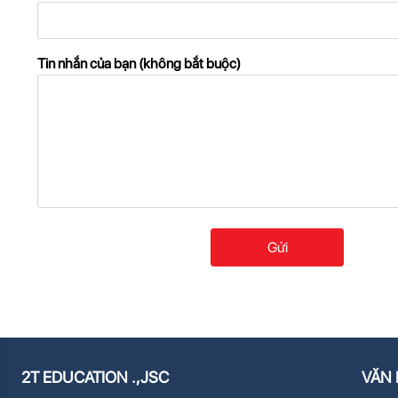
Tin nhắn của bạn (không bắt buộc)
2T EDUCATION .,JSC
VĂN 