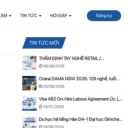
LÀM
TIN TỨC
HỎI ĐÁP
Đăng ký
TIN TỨC MỚI
THẨM ĐỊNH TAY NGHỀ RETAIL /
COMMUNITY PHARMACIST ÚC 2026 –
06/08/2026
APC & OPRA
Orana DAMA NSW 2026: 129 nghề, tuổi
50–55 và lộ trình PR
03/08/2026
Visa 482 On-Hire Labour Agreement Úc: Lộ
trình làm việc hợp pháp theo mô hình On-
14/07/2026
Hire
Du học hệ tiếng Hàn D4-1 Đại học Gimcheon
2026: Tuyển sinh, chi phí, hồ sơ
19/06/2026