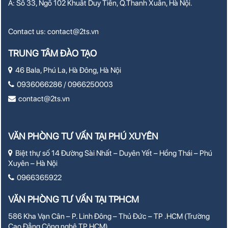
A: Số 33, Ngõ 102 Khuất Duy Tiến, Q.Thanh Xuân, Hà Nội.
Contact us:
contact@2ts.vn
TRUNG TÂM ĐÀO TẠO
46 Bala, Phú La, Hà Đông, Hà Nội
0936066286 / 0966250003
contact@2ts.vn
VĂN PHÒNG TƯ VẤN TẠI PHÚ XUYÊN
Biệt thự số 14 Đường Sài Nhất – Duyên Yết – Hồng Thái – Phú
Xuyên – Hà Nội
0966365922
VĂN PHÒNG TƯ VẤN TẠI TPHCM
586 Kha Vạn Cân – P. Linh Đông – Thủ Đức – TP .HCM (Trường
Cao Đẳng Công nghệ TP.HCM)