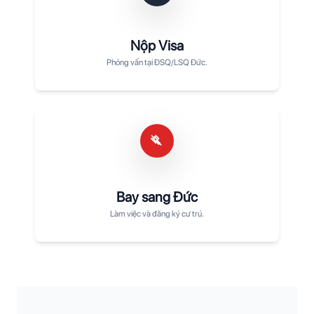
Nộp Visa
Phỏng vấn tại ĐSQ/LSQ Đức.
Bay sang Đức
Làm việc và đăng ký cư trú.