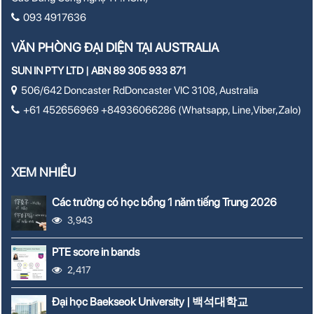
093 4917636
VĂN PHÒNG ĐẠI DIỆN TẠI AUSTRALIA
SUN IN PTY LTD | ABN 89 305 933 871
506/642 Doncaster RdDoncaster VIC 3108, Australia
+61 452656969 +84936066286 (Whatsapp, Line,Viber,Zalo)
XEM NHIỀU
Các trường có học bổng 1 năm tiếng Trung 2026
3,943
PTE score in bands
2,417
Đại học Baekseok University | 백석대학교