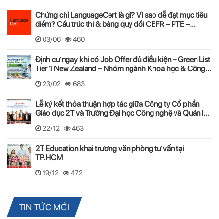
Chứng chỉ LanguageCert là gì? Vì sao dễ đạt mục tiêu
điểm? Cấu trúc thi & bảng quy đổi CEFR – PTE –
LanguageCert (2025–2026)
03/06
460
Định cư ngay khi có Job Offer đủ điều kiện – Green List
Tier 1 New Zealand – Nhóm ngành Khoa học & Công
nghệ Thực phẩm
23/02
683
Lễ ký kết thỏa thuận hợp tác giữa Công ty Cổ phần
Giáo dục 2T và Trường Đại học Công nghệ và Quản lý
Hữu Nghị
22/12
463
2T Education khai trương văn phòng tư vấn tại
TP.HCM
19/12
472
TIN TỨC MỚI