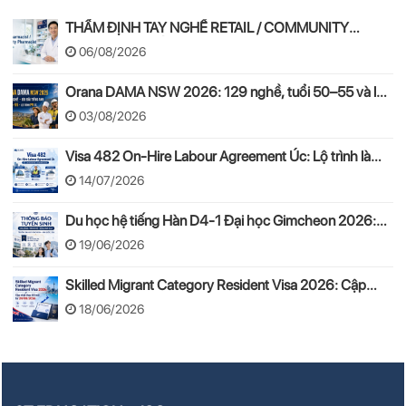
THẨM ĐỊNH TAY NGHỀ RETAIL / COMMUNITY
PHARMACIST ÚC 2026 – APC & OPRA
06/08/2026
Orana DAMA NSW 2026: 129 nghề, tuổi 50–55 và lộ
trình PR
03/08/2026
Visa 482 On-Hire Labour Agreement Úc: Lộ trình làm
việc hợp pháp theo mô hình On-Hire
14/07/2026
Du học hệ tiếng Hàn D4-1 Đại học Gimcheon 2026:
Tuyển sinh, chi phí, hồ sơ
19/06/2026
Skilled Migrant Category Resident Visa 2026: Cập
nhật thay đổi mới từ 24/08/2026
18/06/2026