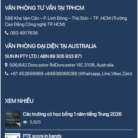
VĂN PHÒNG TƯ VẤN TẠI TPHCM
586 Kha Vạn Cân – P. Linh Đông – Thủ Đức – TP .HCM (Trường
Cao Đẳng Công nghệ TP.HCM)
093 4917636
VĂN PHÒNG ĐẠI DIỆN TẠI AUSTRALIA
SUN IN PTY LTD | ABN 89 305 933 871
506/642 Doncaster RdDoncaster VIC 3108, Australia
+61 452656969 +84936066286 (Whatsapp, Line,Viber,Zalo)
XEM NHIỀU
Các trường có học bổng 1 năm tiếng Trung 2026
3,925
PTE score in bands