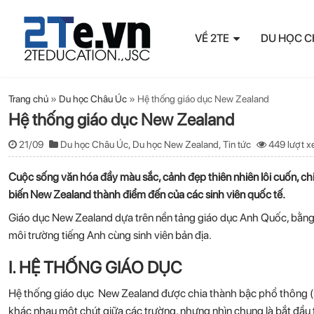
VỀ 2TE
DU HỌC C
Trang chủ
»
Du học Châu Úc
»
Hệ thống giáo dục New Zealand
Hệ thống giáo dục New Zealand
21/09
Du học Châu Úc
,
Du học New Zealand
,
Tin tức
449 lượt 
Cuộc sống văn hóa đầy màu sắc, cảnh đẹp thiên nhiên lôi cuốn, chi 
biến New Zealand thành điểm đến của các sinh viên quốc tế.
Giáo dục New Zealand dựa trên nền tảng giáo dục Anh Quốc, bằng c
môi trường tiếng Anh cùng sinh viên bản địa.
I. HỆ THỐNG GIÁO DỤC
Hệ thống giáo dục New Zealand
được chia thành bậc phổ thông (l
khác nhau một chút giữa các trường, nhưng nhìn chung là bắt đầu t