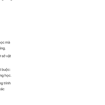
 học mà
êng.
 sở vật
ắt buộc:
ung học.
ng trình
các