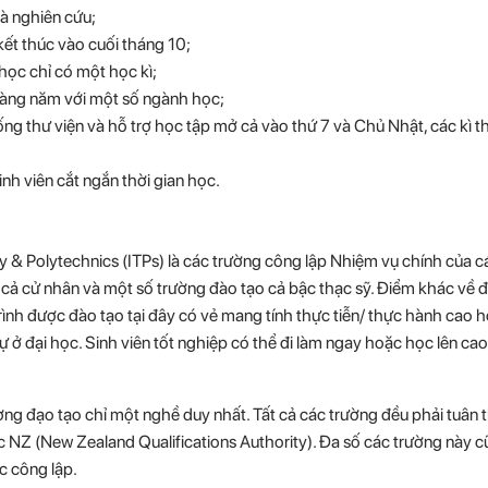
và nghiên cứu;
ết thúc vào cuối tháng 10;
học chỉ có một học kì;
 hàng năm với một số ngành học;
ng thư viện và hỗ trợ học tập mở cả vào thứ 7 và Chủ Nhật, các kì thi
nh viên cắt ngắn thời gian học.
y & Polytechnics (ITPs) là các trường công lập Nhiệm vụ chính của c
 cả cử nhân và một số trường đào tạo cả bậc thạc sỹ. Điểm khác về 
rình được đào tạo tại đây có vẻ mang tính thực tiễn/ thực hành cao 
 ở đại học. Sinh viên tốt nghiệp có thể đi làm ngay hoặc học lên ca
ường đạo tạo chỉ một nghề duy nhất. Tất cả các trường đều phải tuân 
 NZ (New Zealand Qualifications Authority). Đa số các trường này 
c công lập.