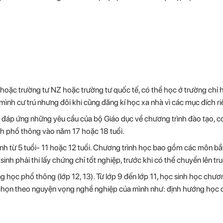
g hoặc trường tư NZ hoặc trường tư quốc tế, có thể học ở trường chỉ
mình cư trú nhưng đôi khi cũng đăng kí học xa nhà vì các mục đích ri
i đáp ứng những yêu cầu của bộ Giáo dục về chương trình đào tạo, cơ
ình phổ thông vào năm 17 hoặc 18 tuổi.
ng bình từ 5 tuổi- 11 hoặc 12 tuổi. Chương trình học bao gồm các môn b
nh phải thi lấy chứng chỉ tốt nghiệp, trước khi có thể chuyển lên tr
ng học phổ thông (lớp 12, 13). Từ lớp 9 đến lớp 11, học sinh học chươ
 chọn theo nguyện vọng nghề nghiệp của mình như: định hướng học 