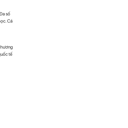
 Đa số
học. Cá
 chương
quốc tế