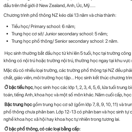
đầu trên thế giới ở New Zealand, Anh, Úc, Mỹ…..
Chương trình phổ thông NZ kéo dài 13 năm và chia thành:
Tiểu học/ Primary school: 6 năm;
Trung học cơ sở/ Junior secondary school: 5 năm;
Trung học phổ thông/ Senior secondary school: 2 năm.
Học sinh thường bắt đầu học từ khi lên 5 tuổi, học tại trường côn
không có nội trú hoặc trường nội trú, thường học ngay tại khu vực 
Mặc dù có nhiều loại trường, các trường phổ thông tại NZ đều phả
chất, giáo viên, môi trường học tập… Học sinh kết thúc chương tr
Ở bậc tiểu học
, học sinh học các lớp 1, 2, 3, 4, 5, 6, lứa tuổi tru
toán, tiếng Anh, khoa học và một số môn khác. Năm cuối cấp, học si
Bậc trung học
gồm trung học cơ sở (gồm lớp 7, 8, 9, 10, 11) và tru
phổ thông chưa phân ban. Lớp 12-13 có phân ban và học sinh tự
nghề khoa học xã hội hay khoa học tự nhiên trong tương lai.
Ở bậc phổ thông, có các loại bằng cấp: