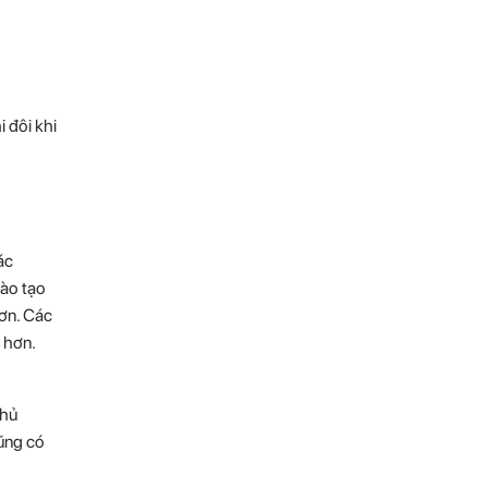
 đôi khi
ác
đào tạo
hơn. Các
o hơn.
thủ
cũng có