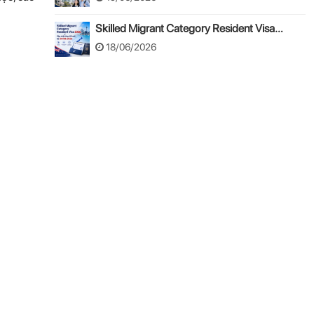
Skilled Migrant Category Resident Visa
2026: Cập nhật thay đổi mới từ 24/08/2026
18/06/2026