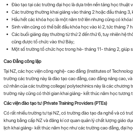
Đào tạo tại các trường đại học là dựa trên nền tảng học thuật 
Các trường thường khai giảng vào tháng 2 hoặc đầu tháng 3, k
Hầu hết các khóa học là một năm trở lên nhưng cũng có khóa 
Sinh viên cũng có thể bắt đầu khóa học vào kì 2, tức tháng 7
Các buổi giảng dạy thường từ thứ 2 đến thứ 6, tuy nhiên hệ thố
cũng được tổ chức vào thứ Bảy;
Một số trường tổ chức học trong hè- tháng 11- tháng 2, giúp si
Cao Đẳng công lập
Tại NZ, các học viện công nghệ- cao đẳng (Institutes of Technolog
trường các trường này là đào tạo cao đẳng, cao đẳng nâng cao, và
cử nhân của các trường college/ polytechinics này là các chương t
trường này cũng có thời gian khai giảng- kết thúc năm học tương tự
Các viện đào tạo tư (Private Training Providers (PTEs)
Có rất nhiều trường tư tại NZ, có trường đào tạo đa nghề và có tr
khung bằng cấp NZ và đăng kí cơ quan quản lý chất lượng giáo dục
lịch khai giảng- kết thúc năm học như các trường cao đẳng, đại họ