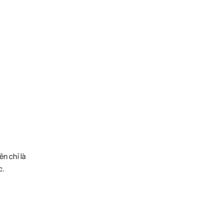
n chỉ là
c.