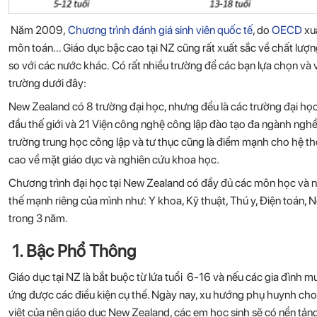
Năm 2009,
Chương trình đánh giá sinh viên quốc tế
, do
OECD
xuấ
môn toán… Giáo dục bậc cao tại NZ cũng rất xuất sắc về chất lượng
so với các nước khác. Có rất nhiều trường để các bạn lựa chọn và
trường dưới đây:
New Zealand có 8 trường đại học, nhưng đều là các trường đại học
đầu thế giới và 21 Viện công nghệ công lập đào tạo đa ngành nghề
trường trung học công lập và tư thục cũng là điểm mạnh cho hệ t
cao về mặt giáo dục và nghiên cứu khoa học.
Chương trình đại học tại New Zealand có đầy đủ các môn học và n
thế mạnh riêng của mình như: Y khoa, Kỹ thuật, Thú y, Điện toán, 
trong 3 năm.
1. Bậc Phổ Thông
Giáo dục tại NZ là bắt buộc từ lứa tuổi 6-16 và nếu các gia đình m
ứng được các điều kiện cụ thể. Ngày nay, xu hướng phụ huynh ch
việt của nên giáo dục New Zealand, các em học sinh sẽ có nền tảng 