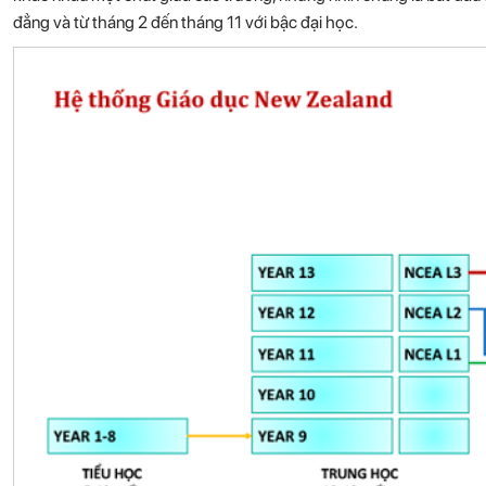
đẳng và từ tháng 2 đến tháng 11 với bậc đại học.