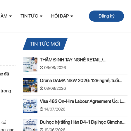
LÀM
TIN TỨC
HỎI ĐÁP
Đăng ký
TIN TỨC MỚI
THẨM ĐỊNH TAY NGHỀ RETAIL /
COMMUNITY PHARMACIST ÚC 2026 –
06/08/2026
APC & OPRA
ắc đã
Orana DAMA NSW 2026: 129 nghề, tuổi
50–55 và lộ trình PR
03/08/2026
 trong
Visa 482 On-Hire Labour Agreement Úc: Lộ
trình làm việc hợp pháp theo mô hình On-
14/07/2026
Hire
Du học hệ tiếng Hàn D4-1 Đại học Gimcheon
Z có
2026: Tuyển sinh, chi phí, hồ sơ
học, cao
19/06/2026