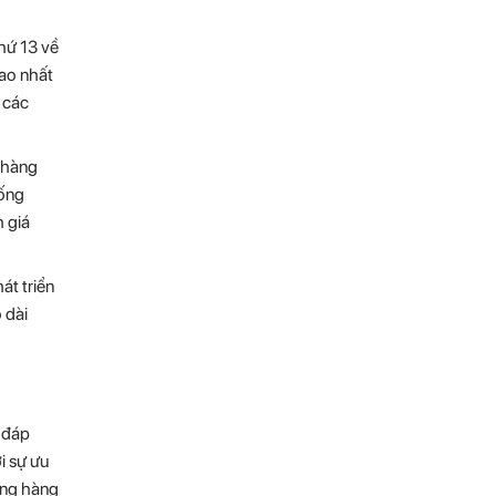
hứ 13 về
cao nhất
 các
 hàng
hống
 giá
át triển
 dài
i đáp
i sự ưu
ường hàng