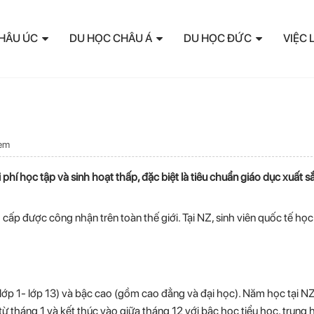
HÂU ÚC
DU HỌC CHÂU Á
DU HỌC ĐỨC
VIỆC 
xem
phí học tập và sinh hoạt thấp, đặc biệt là tiêu chuẩn giáo dục xuất s
ấp được công nhận trên toàn thế giới. Tại NZ, sinh viên quốc tế học
ớp 1- lớp 13) và bậc cao (gồm cao đẳng và đại học). Năm học tại N
ừ tháng 1 và kết thúc vào giữa tháng 12 với bậc học tiểu học, trung 