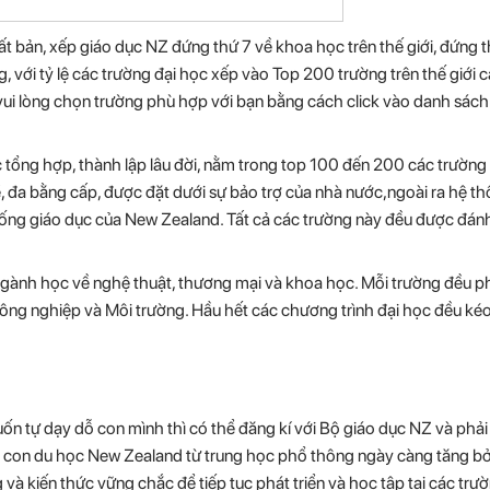
t bản, xếp giáo dục NZ đứng thứ 7 về khoa học trên thế giới, đứng t
, với tỷ lệ các trường đại học xếp vào Top 200 trường trên thế giới 
 vui lòng chọn trường phù hợp với bạn bằng cách click vào danh sách
 tổng hợp, thành lập lâu đời, nằm trong top 100 đến 200 các trường
, đa bằng cấp, được đặt dưới sự bảo trợ của nhà nước,ngoài ra hệ t
hống giáo dục của New Zealand. Tất cả các trường này đều được đánh
gành học về nghệ thuật, thương mại và khoa học. Mỗi trường đều ph
Nông nghiệp và Môi trường. Hầu hết các chương trình đại học đều kéo
uốn tự dạy dỗ con mình thì có thể đăng kí với Bộ giáo dục NZ và phả
o con du học New Zealand từ trung học phổ thông ngày càng tăng bở
và kiến thức vững chắc để tiếp tục phát triển và học tập tại các tr