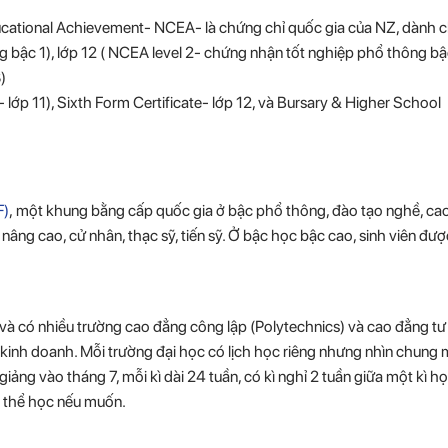
Educational Achievement- NCEA- là chứng chỉ quốc gia của NZ, dành 
g bậc 1), lớp 12 ( NCEA level 2- chứng nhận tốt nghiệp phổ thông bậ
)
lớp 11), Sixth Form Certificate- lớp 12, và Bursary & Higher School
F)
, một khung bằng cấp quốc gia ở bậc phổ thông, đào tạo nghề, ca
nâng cao, cử nhân, thạc sỹ, tiến sỹ. Ở bậc học bậc cao, sinh viên đ
ỹ và có nhiều trường cao đẳng công lập (Polytechnics) và cao đẳng tư
ị kinh doanh. Mỗi trường đại học có lịch học riêng nhưng nhìn chung
giảng vào tháng 7, mỗi kì dài 24 tuần, có kì nghỉ 2 tuần giữa một kì h
có thể học nếu muốn.