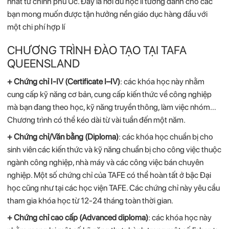
nhất từ chính phủ Úc. Đây là nơi du học lí tưởng dành cho các
bạn mong muốn được tận hưởng nền giáo dục hàng đầu với
một chi phí hợp lí
CHƯƠNG TRÌNH ĐÀO TẠO TẠI TAFA
QUEENSLAND
+ Chứng chỉ I-IV (Certificate I–IV)
: các khóa học này nhằm
cung cấp kỹ năng cơ bản, cung cấp kiến thức về công nghiệp
mà bạn đang theo học, kỹ năng truyền thông, làm việc nhóm…
Chương trình có thể kéo dài từ vài tuần đến một năm.
+ Chứng chỉ/Văn bằng (Diploma)
: các khóa học chuẩn bị cho
sinh viên các kiến thức và kỹ năng chuẩn bị cho công việc thuộc
ngành công nghiệp, nhà máy và các công việc bán chuyên
nghiệp. Một số chứng chỉ của TAFE có thể hoàn tất ở bậc Đại
học cũng như tại các học viện TAFE. Các chứng chỉ này yêu cầu
tham gia khóa học từ 12-24 tháng toàn thời gian.
+ Chứng chỉ cao cấp (Advanced diploma)
: các khóa học này