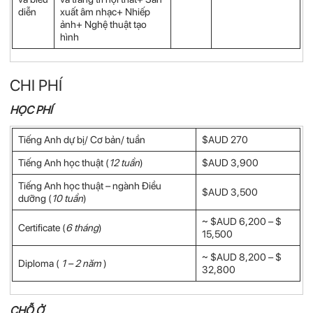
diễn
xuất âm nhạc+ Nhiếp
ảnh+ Nghệ thuật tạo
hình
CHI PHÍ
HỌC PHÍ
Tiếng Anh dự bị/ Cơ bản/ tuần
$AUD 270
Tiếng Anh học thuật (
12 tuần
)
$AUD 3,900
Tiếng Anh học thuật – ngành Điều
$AUD 3,500
dưỡng (
10 tuần
)
~ $AUD 6,200 – $
Certificate (
6 tháng
)
15,500
~ $AUD 8,200 – $
Diploma (
1 – 2 năm
)
32,800
CHỖ Ở