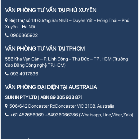
VĂN PHÒNG TƯ VẤN TẠI PHÚ XUYÊN
Biệt thự số 14 Đường Sài Nhất – Duyên Yết – Hồng Thái – Phú
Xuyên – Hà Nội
0966365922
VĂN PHÒNG TƯ VẤN TẠI TPHCM
586 Kha Vạn Cân – P. Linh Đông – Thủ Đức – TP .HCM (Trường
Cao Đẳng Công nghệ TP.HCM)
093 4917636
VĂN PHÒNG ĐẠI DIỆN TẠI AUSTRALIA
SUN IN PTY LTD | ABN 89 305 933 871
506/642 Doncaster RdDoncaster VIC 3108, Australia
+61 452656969 +84936066286 (Whatsapp, Line,Viber,Zalo)