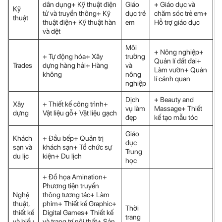
dân dụng+ Kỹ thuật điện
Giáo
+ Giáo dục và
Kỹ
tử và truyền thông+ Kỹ
dục trẻ
chăm sóc trẻ em+
thuật
thuật điện+ Kỹ thuật hàn
em
Hỗ trợ giáo dục
và dệt
Môi
+ Nông nghiệp+
+ Tự động hóa+ Xây
trường
Quản lí đất đai+
Trades
dựng hàng hải+ Hàng
và
Làm vườn+ Quản
không
nông
lí cảnh quan
nghiệp
Dịch
+ Beauty and
Xây
+ Thiết kế công trình+
vụ làm
Massage+ Thiết
dựng
Vật liệu gỗ+ Vật liệu gạch
đẹp
kế tạo mẫu tóc
Giáo
Khách
+ Đầu bếp+ Quản trị
dục
sạn và
khách sạn+ Tổ chức sự
Trung
du lịc
kiện+ Du lịch
học
+ Đồ họa Amination+
Phương tiện truyền
Nghệ
thông tương tác+ Làm
thuật,
phim+ Thiết kế Graphic+
Thời
thiết kế
Digital Games+ Thiết kế
trang
và biểu
và trang trí nội thất+ Sản