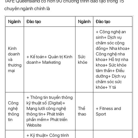
TAFE Queensland có hơn 90 chương trình đào tạo trong 15
chuyên ngành chính là
Ngành
Đào tạo
Ngành
Đào tạo
+ Công nghệ an
sinh+ Dịch vụ
chăm sóc cộng
Kinh
đồng+ Nha khoa+
doanh
Công nghệ nha
+ Kế toán+ Quản trị Kinh
Sức
và
khoa+ Hỗ trợ nha
doanh+ Marketing
khỏe
thương
khoa+ Sức khỏe
mại
tâm thần+ Điều
dưỡng+ Dịch vụ
chăm sóc sức
khỏe+ Y tá
+ Thông tin truyền thông
Công
kỹ thuật số (Digital)+
nghệ
Mạng lưới công nghệ
Thể
+ Fitness and
thông
thông tin+ Phát triển
thao
Sport
tin
phần mềm+ Phát triển
Website
+ Kỹ thuật+ Công trình