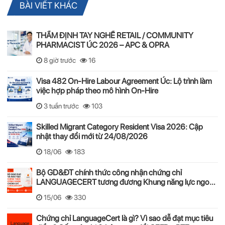
BÀI VIẾT KHÁC
THẨM ĐỊNH TAY NGHỀ RETAIL / COMMUNITY
PHARMACIST ÚC 2026 – APC & OPRA
8 giờ trước
16
Visa 482 On-Hire Labour Agreement Úc: Lộ trình làm
việc hợp pháp theo mô hình On-Hire
3 tuần trước
103
Skilled Migrant Category Resident Visa 2026: Cập
nhật thay đổi mới từ 24/08/2026
18/06
183
Bộ GD&ĐT chính thức công nhận chứng chỉ
LANGUAGECERT tương đương Khung năng lực ngoại
ngữ 6 bậc Việt Nam
15/06
330
Chứng chỉ LanguageCert là gì? Vì sao dễ đạt mục tiêu