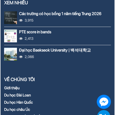
XEM NHIỀU
Các trường có học bổng 1 năm tiếng Trung 2026
3,915
PTE score in bands
2,413
Đại học Baekseok University | 백석대학교
2,066
VỀ CHÚNG TÔI
Giới thiệu
Du học Đài Loan
Du học Hàn Quốc
Du học châu Úc