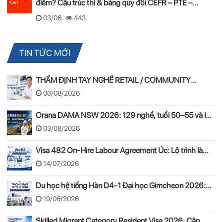
điểm? Cấu trúc thi & bảng quy đổi CEFR – PTE –
LanguageCert (2025–2026)
03/06
443
TIN TỨC MỚI
THẨM ĐỊNH TAY NGHỀ RETAIL / COMMUNITY
PHARMACIST ÚC 2026 – APC & OPRA
06/08/2026
Orana DAMA NSW 2026: 129 nghề, tuổi 50–55 và lộ
trình PR
03/08/2026
Visa 482 On-Hire Labour Agreement Úc: Lộ trình làm
việc hợp pháp theo mô hình On-Hire
14/07/2026
Du học hệ tiếng Hàn D4-1 Đại học Gimcheon 2026:
Tuyển sinh, chi phí, hồ sơ
19/06/2026
Skilled Migrant Category Resident Visa 2026: Cập