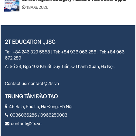
nhật thay đổi mới từ 24/08/2026
18/06/2026
2T EDUCATION .,JSC
Tel: +84 246 329 5558 | Tel: +84 936 066 286 | Tel: +84 966
672 289
A: Số 33, Ngõ 102 Khuất Duy Tiến, Q.Thanh Xuân, Hà Nội.
Contact us:
contact@2ts.vn
TRUNG TÂM ĐÀO TẠO
46 Bala, Phú La, Hà Đông, Hà Nội
0936066286 / 0966250003
contact@2ts.vn