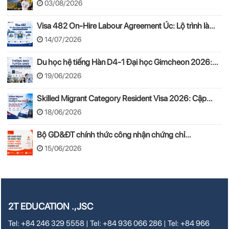
03/08/2026
Visa 482 On-Hire Labour Agreement Úc: Lộ trình làm
việc hợp pháp theo mô hình On-Hire
14/07/2026
Du học hệ tiếng Hàn D4-1 Đại học Gimcheon 2026:
Tuyển sinh, chi phí, hồ sơ
19/06/2026
Skilled Migrant Category Resident Visa 2026: Cập
nhật thay đổi mới từ 24/08/2026
18/06/2026
Bộ GD&ĐT chính thức công nhận chứng chỉ
LANGUAGECERT tương đương Khung năng lực ngoại
15/06/2026
ngữ 6 bậc Việt Nam
2T EDUCATION .,JSC
Tel: +84 246 329 5558 | Tel: +84 936 066 286 | Tel: +84 966