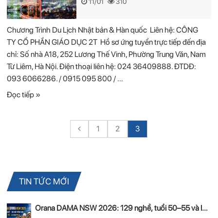
11/01
310
Chương Trình Du Lịch Nhật bản & Hàn quốc Liên hệ: CÔNG
TY CỔ PHẦN GIÁO DỤC 2T Hồ sơ ứng tuyển trực tiếp đến địa
chỉ: Số nhà A18, 252 Lương Thế Vinh, Phường Trung Văn, Nam
Từ Liêm, Hà Nội. Điện thoại liên hệ: 024 36409888. ĐTDĐ:
093 6066286. / 0915 095 800 / …
Đọc tiếp »
1
2
3
TIN TỨC MỚI
Orana DAMA NSW 2026: 129 nghề, tuổi 50–55 và lộ
trình PR