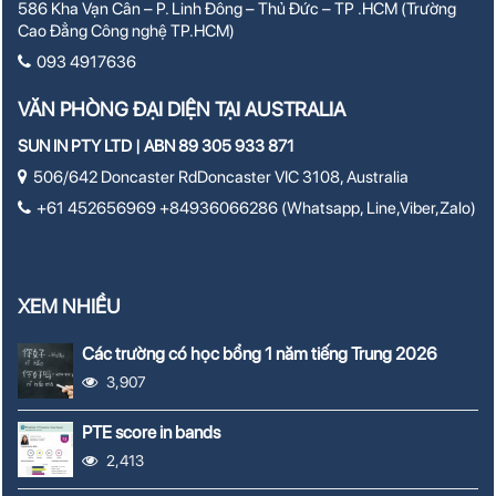
586 Kha Vạn Cân – P. Linh Đông – Thủ Đức – TP .HCM (Trường
Cao Đẳng Công nghệ TP.HCM)
093 4917636
VĂN PHÒNG ĐẠI DIỆN TẠI AUSTRALIA
SUN IN PTY LTD | ABN 89 305 933 871
506/642 Doncaster RdDoncaster VIC 3108, Australia
+61 452656969 +84936066286 (Whatsapp, Line,Viber,Zalo)
XEM NHIỀU
Các trường có học bổng 1 năm tiếng Trung 2026
3,907
PTE score in bands
2,413