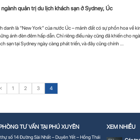
 ngành quản trị du lịch khách sạn ở Sydney, Úc
danh là “New York” của nước Úc – mảnh đất có sự phồn hoa về kin
những ánh đèn đêm hấp dẫn. Chỉ riêng điều này cũng đã khiến cho ng
ách sạn tại Sydney ngày càng phát triển, và đây cũng chính …
1
2
3
4
PHÒNG TƯ VẤN TẠI PHÚ XUYÊN
XEM NHIỀU
 thự số 14 Đường Sài Nhất – Duyên Yết – Hồng Thái