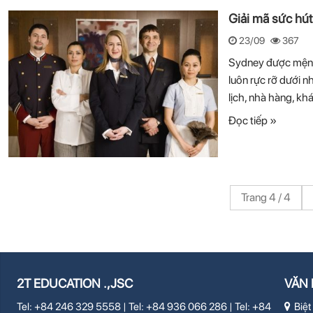
Giải mã sức hút
23/09
367
Sydney được mệnh 
luôn rực rỡ dưới 
lịch, nhà hàng, kh
Đọc tiếp »
Trang 4 / 4
2T EDUCATION .,JSC
VĂN 
Tel: +84 246 329 5558 | Tel: +84 936 066 286 | Tel: +84
Biệt