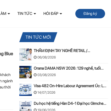
LÀM
TIN TỨC
HỎI ĐÁP
Đăng ký
TIN TỨC MỚI
THẨM ĐỊNH TAY NGHỀ RETAIL /
ng Blue
COMMUNITY PHARMACIST ÚC 2026 –
06/08/2026
APC & OPRA
Orana DAMA NSW 2026: 129 nghề, tuổi
50–55 và lộ trình PR
ị khách
03/08/2026
ch ngành
Visa 482 On-Hire Labour Agreement Úc: Lộ
au thời
trình làm việc hợp pháp theo mô hình On-
14/07/2026
Hire
Du học hệ tiếng Hàn D4-1 Đại học Gimcheon
2026: Tuyển sinh, chi phí, hồ sơ
19/06/2026