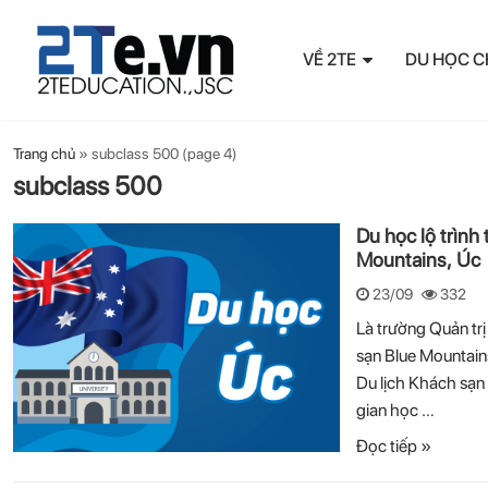
VỀ 2TE
DU HỌC C
Trang chủ
»
subclass 500
(page 4)
subclass 500
Du học lộ trình
Mountains, Úc
23/09
332
Là trường Quản tr
sạn Blue Mountain
Du lịch Khách sạn 
gian học …
Đọc tiếp »