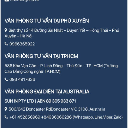
VĂN PHÒNG TƯ VẤN TẠI PHÚ XUYÊN
Biệt thự số 14 Đường Sài Nhất – Duyên Yết – Hồng Thái – Phú
Xuyên – Hà Nội
0966365922
VĂN PHÒNG TƯ VẤN TẠI TPHCM
586 Kha Vạn Cân – P. Linh Đông – Thủ Đức – TP .HCM (Trường
Cao Đẳng Công nghệ TP.HCM)
093 4917636
VĂN PHÒNG ĐẠI DIỆN TẠI AUSTRALIA
SUN IN PTY LTD | ABN 89 305 933 871
506/642 Doncaster RdDoncaster VIC 3108, Australia
+61 452656969 +84936066286 (Whatsapp, Line,Viber,Zalo)