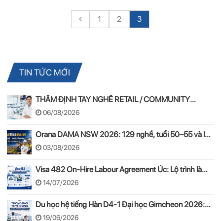
1
2
3
TIN TỨC MỚI
THẨM ĐỊNH TAY NGHỀ RETAIL / COMMUNITY
PHARMACIST ÚC 2026 – APC & OPRA
06/08/2026
Orana DAMA NSW 2026: 129 nghề, tuổi 50–55 và lộ
trình PR
03/08/2026
Visa 482 On-Hire Labour Agreement Úc: Lộ trình làm
việc hợp pháp theo mô hình On-Hire
14/07/2026
Du học hệ tiếng Hàn D4-1 Đại học Gimcheon 2026:
Tuyển sinh, chi phí, hồ sơ
19/06/2026