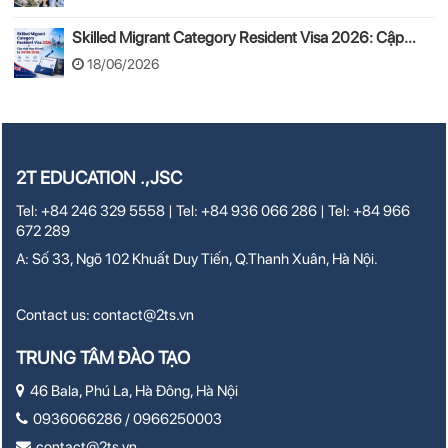
Skilled Migrant Category Resident Visa 2026: Cập
nhật thay đổi mới từ 24/08/2026
18/06/2026
2T EDUCATION .,JSC
Tel: +84 246 329 5558 | Tel: +84 936 066 286 | Tel: +84 966
672 289
A: Số 33, Ngõ 102 Khuất Duy Tiến, Q.Thanh Xuân, Hà Nội.
Contact us:
contact@2ts.vn
TRUNG TÂM ĐÀO TẠO
46 Bala, Phú La, Hà Đông, Hà Nội
0936066286 / 0966250003
contact@2ts.vn