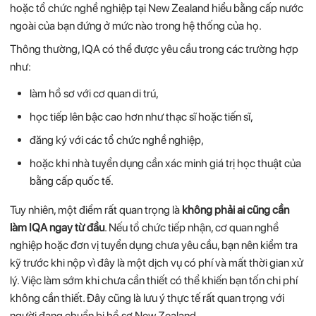
hoặc
tổ
chức
nghề
nghiệp
tại
New
Zealand
hiểu
bằng
cấp
nước
ngoài
của
bạn
đứng
ở
mức
nào
trong
hệ
thống
của
họ.
Thông
thường,
IQA
có
thể
được
yêu
cầu
trong
các
trường
hợp
như:
làm
hồ
sơ
với
cơ
quan
di
trú,
học
tiếp
lên
bậc
cao
hơn
như
thạc
sĩ
hoặc
tiến
sĩ,
đăng
ký
với
các
tổ
chức
nghề
nghiệp,
hoặc
khi
nhà
tuyển
dụng
cần
xác
minh
giá
trị
học
thuật
của
bằng
cấp
quốc
tế.
Tuy
nhiên,
một
điểm
rất
quan
trọng
là
không
phải
ai
cũng
cần
làm
IQA
ngay
từ
đầu
.
Nếu
tổ
chức
tiếp
nhận,
cơ
quan
nghề
nghiệp
hoặc
đơn
vị
tuyển
dụng
chưa
yêu
cầu,
bạn
nên
kiểm
tra
kỹ
trước
khi
nộp
vì
đây
là
một
dịch
vụ
có
phí
và
mất
thời
gian
xử
lý.
Việc
làm
sớm
khi
chưa
cần
thiết
có
thể
khiến
bạn
tốn
chi
phí
không
cần
thiết.
Đây
cũng
là
lưu
ý
thực
tế
rất
quan
trọng
với
người
đang
chuẩn
bị
hồ
sơ
New
Zealand.