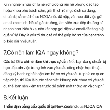
Kinh
nghiệm
hữu
ích
là
nên
chủ
động
liên
hệ
phòng
đào
tạo
hoặc
khoa
phụ
trách
sớm,
giải
thích
rõ
mục
đích
sử
dụng,
chuẩn
bị
sẵn
mã
hồ
sơ
NZQA
nếu
đã
nộp,
và
theo
dõi
việc
gửi
email
xác
minh.
Nếu
ở
gần
trường,
làm
việc
trực
tiếp
thường
sẽ
nhanh
hơn.
Nếu
ở
xa,
nên
kết
hợp
gọi
điện
và
email
để
tăng
hiệu
quả
xử
lý.
Đây
là
yếu
tố
thực
tế
có
thể
giúp
hồ
sơ
của
bạn
tránh
bị
kéo
dài
nhiều
tuần.
7.Có
nên
làm
IQA
ngay
không?
Câu
trả
lời
là
chỉ
nên
làm
khi
thực
sự
cần
.
Nếu
bạn
đang
chuẩn
bị
học
tiếp,
xin
việc
trong
lĩnh
vực
yêu
cầu
công
nhận
học
thuật,
đăng
ký
hành
nghề
hoặc
làm
hồ
sơ
có
yêu
cầu
từ
phía
cơ
quan
tiếp
nhận,
thì
IQA
là
bước
cần
thiết.
Nhưng
nếu
chưa
có
yêu
cầu
cụ
thể,
bạn
nên
kiểm
tra
trước
để
tránh
mất
thời
gian
và
chi
phí.
8.Kết
luận
Thẩm
định
bằng
cấp
quốc
tế
tại
New
Zealand
qua
NZQA
IQA