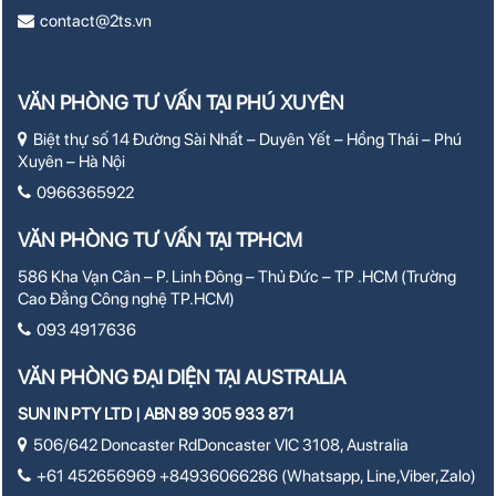
contact@2ts.vn
VĂN PHÒNG TƯ VẤN TẠI PHÚ XUYÊN
Biệt thự số 14 Đường Sài Nhất – Duyên Yết – Hồng Thái – Phú
Xuyên – Hà Nội
0966365922
VĂN PHÒNG TƯ VẤN TẠI TPHCM
586 Kha Vạn Cân – P. Linh Đông – Thủ Đức – TP .HCM (Trường
Cao Đẳng Công nghệ TP.HCM)
093 4917636
VĂN PHÒNG ĐẠI DIỆN TẠI AUSTRALIA
SUN IN PTY LTD | ABN 89 305 933 871
506/642 Doncaster RdDoncaster VIC 3108, Australia
+61 452656969 +84936066286 (Whatsapp, Line,Viber,Zalo)