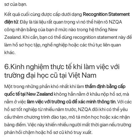
sơ
của
bạn.
Kết
quả
cuối
cùng
được
cấp
dưới
dạng
Recognition
Statement
điện
tử
.
Đây
là
tài
liệu
rất
quan
trọng
vì
nó
thể
hiện
rõ
NZQA
công
nhận
bằng
của
bạn
ở
mức
nào
trong
hệ
thống
New
Zealand.
Khi
cần,
bạn
có
thể
dùng
recognition
statement
này
để
làm
hồ
sơ
học
tập,
nghề
nghiệp
hoặc
các
thủ
tục
liên
quan
khác.
6.Kinh
nghiệm
thực
tế
khi
làm
việc
với
trường
đại
học
cũ
tại
Việt
Nam
Một
trong
những
phần
khó
nhất
khi
làm
thẩm
định
bằng
cấp
quốc
tế
tại
New
Zealand
không
hẳn
nằm
ở
khâu
nộp
hồ
sơ,
mà
nằm
ở
việc
làm
việc
với
trường
cũ
để
xác
minh
thông
tin
.
Với
các
hồ
sơ
tốt
nghiệp
từ
nhiều
năm
trước,
NZQA
đôi
khi
có
thể
yêu
cầu
thêm
chương
trình
đào
tạo,
mô
tả
môn
học
hoặc
xác
nhận
bảng
điểm.
Việc
này
khiến
nhiều
người
mất
thời
gian
nếu
trường
phản
hồi
chậm
hoặc
hồ
sơ
cũ
khó
truy
xuất.