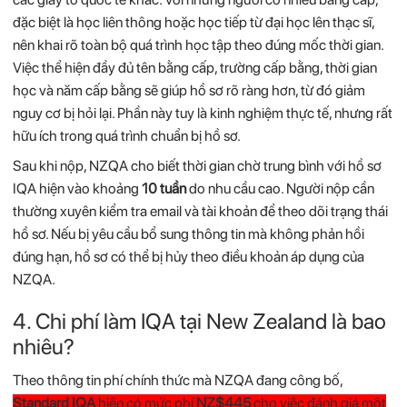
đặc
biệt
là
học
liên
thông
hoặc
học
tiếp
từ
đại
học
lên
thạc
sĩ,
nên
khai
rõ
toàn
bộ
quá
trình
học
tập
theo
đúng
mốc
thời
gian.
Việc
thể
hiện
đầy
đủ
tên
bằng
cấp,
trường
cấp
bằng,
thời
gian
học
và
năm
cấp
bằng
sẽ
giúp
hồ
sơ
rõ
ràng
hơn,
từ
đó
giảm
nguy
cơ
bị
hỏi
lại.
Phần
này
tuy
là
kinh
nghiệm
thực
tế,
nhưng
rất
hữu
ích
trong
quá
trình
chuẩn
bị
hồ
sơ.
Sau
khi
nộp,
NZQA
cho
biết
thời
gian
chờ
trung
bình
với
hồ
sơ
IQA
hiện
vào
khoảng
10
tuần
do
nhu
cầu
cao.
Người
nộp
cần
thường
xuyên
kiểm
tra
email
và
tài
khoản
để
theo
dõi
trạng
thái
hồ
sơ.
Nếu
bị
yêu
cầu
bổ
sung
thông
tin
mà
không
phản
hồi
đúng
hạn,
hồ
sơ
có
thể
bị
hủy
theo
điều
khoản
áp
dụng
của
NZQA.
4. Chi
phí
làm
IQA
tại
New
Zealand
là
bao
nhiêu?
Theo
thông
tin
phí
chính
thức
mà
NZQA
đang
công
bố,
Standard
IQA
hiện
có
mức
phí
NZ$
445
cho
việc
đánh
giá
một