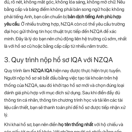
đủ,
rõ
nét,
không
mất
góc,
không
lóa
sáng,
không
mờ
chữ.
Nếu
bằng
cấp
và
bảng
điểm
không
phải
bản
song
ngữ
hoặc
không
phải
tiếng
Anh,
bạn
cần
chuẩn
bị
bản
dịch
tiếng
Anh
phù
hợp
yêu
cầu
.
Ở
nhiều
trường
hợp,
NZQA
còn
có
thể
yêu
cầu
trường
đại
học
gửi
thông
tin
học
thuật
trực
tiếp
đến
NZQA
để
xác
minh.
Đây
là
lý
do
bạn
nên
chủ
động
liên
hệ
trường
cũ
sớm,
nhất
là
với
hồ
sơ
cũ
hoặc
bằng
cấp
cấp
từ
nhiều
năm
trước.
3. Quy
trình
nộp
hồ
sơ
IQA
với
NZQA
Quy
trình
làm
NZQA
IQA
hiện
nay
được
thực
hiện
trực
tuyến.
Người
nộp
hồ
sơ
sẽ
bắt
đầu
bằng
việc
tạo
tài
khoản
trên
hệ
thống
của
NZQA,
sau
đó
khởi
tạo
hồ
sơ
mới
và
chọn
đúng
loại
đánh
giá
phù
hợp
với
mục
đích
sử
dụng.
Sau
khi
điền
đầy
đủ
thông
tin
cá
nhân,
thông
tin
chương
trình
học
và
tải
lên
các
tài
liệu
cần
thiết,
bạn
sẽ
thanh
toán
phí
để
hồ
sơ
được
tiếp
nhận
xử
lý.
Khi
khai
hồ
sơ,
bạn
nên
điền
họ
tên
thống
nhất
với
hộ
chiếu
và
các
giấy
tờ
quốc
tế
khác.
Với
những
người
có
nhiều
bằng
cấp,