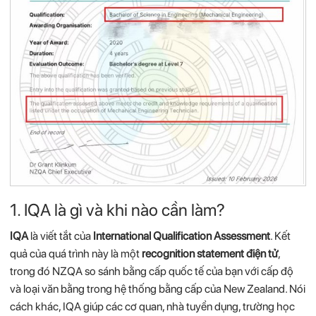
1. IQA
là
gì
và
khi
nào
cần
làm?
IQA
là
viết
tắt
của
International
Qualification
Assessment
.
Kết
quả
của
quá
trình
này
là
một
recognition
statement
điện
tử
,
trong
đó
NZQA
so
sánh
bằng
cấp
quốc
tế
của
bạn
với
cấp
độ
và
loại
văn
bằng
trong
hệ
thống
bằng
cấp
của
New
Zealand.
Nói
cách
khác,
IQA
giúp
các
cơ
quan,
nhà
tuyển
dụng,
trường
học