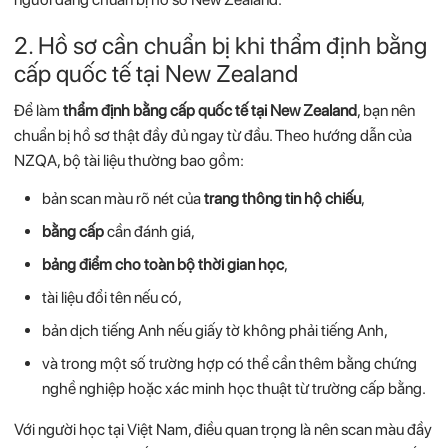
2. Hồ
sơ
cần
chuẩn
bị
khi
thẩm
định
bằng
cấp
quốc
tế
tại
New
Zealand
Để
làm
thẩm
định
bằng
cấp
quốc
tế
tại
New
Zealand
,
bạn
nên
chuẩn
bị
hồ
sơ
thật
đầy
đủ
ngay
từ
đầu.
Theo
hướng
dẫn
của
NZQA,
bộ
tài
liệu
thường
bao
gồm:
bản
scan
màu
rõ
nét
của
trang
thông
tin
hộ
chiếu
,
bằng
cấp
cần
đánh
giá,
bảng
điểm
cho
toàn
bộ
thời
gian
học
,
tài
liệu
đổi
tên
nếu
có,
bản
dịch
tiếng
Anh
nếu
giấy
tờ
không
phải
tiếng
Anh,
và
trong
một
số
trường
hợp
có
thể
cần
thêm
bằng
chứng
nghề
nghiệp
hoặc
xác
minh
học
thuật
từ
trường
cấp
bằng.
Với
người
học
tại
Việt
Nam,
điều
quan
trọng
là
nên
scan
màu
đầy