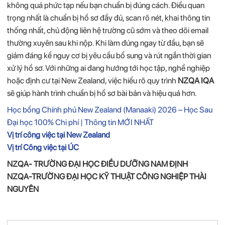
không
quá
phức
tạp
nếu
bạn
chuẩn
bị
đúng
cách.
Điều
quan
trọng
nhất
là
chuẩn
bị
hồ
sơ
đầy
đủ,
scan
rõ
nét,
khai
thông
tin
thống
nhất,
chủ
động
liên
hệ
trường
cũ
sớm
và
theo
dõi
email
thường
xuyên
sau
khi
nộp.
Khi
làm
đúng
ngay
từ
đầu,
bạn
sẽ
giảm
đáng
kể
nguy
cơ
bị
yêu
cầu
bổ
sung
và
rút
ngắn
thời
gian
xử
lý
hồ
sơ.
Với
những
ai
đang
hướng
tới
học
tập,
nghề
nghiệp
hoặc
định
cư
tại
New
Zealand,
việc
hiểu
rõ
quy
trình
NZQA
IQA
sẽ
giúp
hành
trình
chuẩn
bị
hồ
sơ
bài
bản
và
hiệu
quả
hơn.
Học bổng Chính phủ New Zealand (Manaaki) 2026 – Học Sau
Đại học 100% Chi phí | Thông tin MỚI NHẤT
Vị trí công việc tại New Zealand
Vị trí Công việc tại ÚC
NZQA- TRƯỜNG ĐẠI HỌC ĐIỀU DƯỠNG NAM ĐỊNH
NZQA-TRƯỜNG ĐẠI HỌC KỸ THUẬT CÔNG NGHIỆP THÀI
NGUYÊN