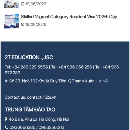
Tuyển sinh, chi phí, hồ sơ
19/06/2026
Skilled Migrant Category Resident Visa 2026: Cập
nhật thay đổi mới từ 24/08/2026
18/06/2026
2T EDUCATION .,JSC
Tel: +84 246 329 5558 | Tel: +84 936 066 286 | Tel: +84 966
672 289
A: Số 33, Ngõ 102 Khuất Duy Tiến, Q.Thanh Xuân, Hà Nội.
Contact us:
contact@2ts.vn
TRUNG TÂM ĐÀO TẠO
46 Bala, Phú La, Hà Đông, Hà Nội
0936066286 / 0966250003