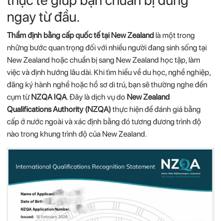
thực tế giúp bạn chuẩn bị đúng
ngay từ đầu.
Thẩm
định
bằng
cấp
quốc
tế
tại
New
Zealand
là
một
trong
những
bước
quan
trọng
đối
với
nhiều
người
đang
sinh
sống
tại
New
Zealand
hoặc
chuẩn
bị
sang
New
Zealand
học
tập,
làm
việc
và
định
hướng
lâu
dài.
Khi
tìm
hiểu
về
du
học,
nghề
nghiệp,
đăng
ký
hành
nghề
hoặc
hồ
sơ
di
trú,
bạn
sẽ
thường
nghe
đến
cụm
từ
NZQA
IQA
.
Đây
là
dịch
vụ
do
New
Zealand
Qualifications
Authority (
NZQA)
thực
hiện
để
đánh
giá
bằng
cấp
ở
nước
ngoài
và
xác
định
bằng
đó
tương
đương
trình
độ
nào
trong
khung
trình
độ
của
New
Zealand.