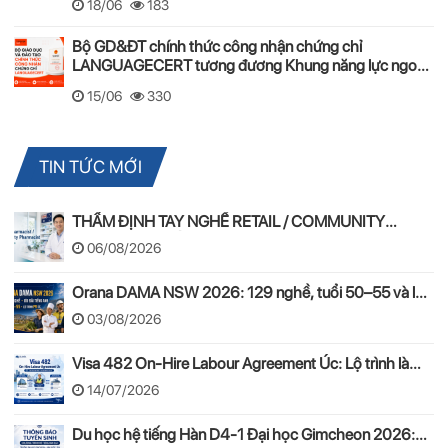
18/06
183
Bộ GD&ĐT chính thức công nhận chứng chỉ
LANGUAGECERT tương đương Khung năng lực ngoại
ngữ 6 bậc Việt Nam
15/06
330
TIN TỨC MỚI
THẨM ĐỊNH TAY NGHỀ RETAIL / COMMUNITY
PHARMACIST ÚC 2026 – APC & OPRA
06/08/2026
Orana DAMA NSW 2026: 129 nghề, tuổi 50–55 và lộ
trình PR
03/08/2026
Visa 482 On-Hire Labour Agreement Úc: Lộ trình làm
việc hợp pháp theo mô hình On-Hire
14/07/2026
Du học hệ tiếng Hàn D4-1 Đại học Gimcheon 2026: