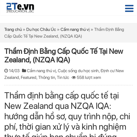
Trang chủ
»
Du học Châu Úc
»
Cẩm nang thú vị
»
Thẩm Định Bằng
Cấp Quốc Tế Tại New Zealand, (NZQA IQA)
Thẩm Định Bằng Cấp Quốc Tế Tại New
Zealand, (NZQA IQA)
14/03
Cẩm nang thú vị
,
Cuộc sống du học sinh
,
Định cư New
Zealand
,
Featured
,
Thông tin
,
Tin tức
558 lượt xem
Thẩm định bằng cấp quốc tế tại
New Zealand qua NZQA IQA:
hướng dẫn hồ sơ, quy trình nộp, chi
phí, thời gian xử lý và kinh nghiệm