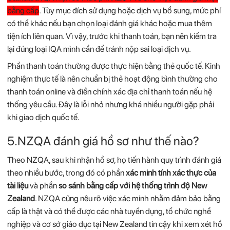
bằng
cấp
.
Tùy
mục
đích
sử
dụng
hoặc
dịch
vụ
bổ
sung,
mức
phí
có
thể
khác
nếu
bạn
chọn
loại
đánh
giá
khác
hoặc
mua
thêm
tiện
ích
liên
quan.
Vì
vậy,
trước
khi
thanh
toán,
bạn
nên
kiểm
tra
lại
đúng
loại
IQA
mình
cần
để
tránh
nộp
sai
loại
dịch
vụ.
Phần
thanh
toán
thường
được
thực
hiện
bằng
thẻ
quốc
tế.
Kinh
nghiệm
thực
tế
là
nên
chuẩn
bị
thẻ
hoạt
động
bình
thường
cho
thanh
toán
online
và
điền
chính
xác
địa
chỉ
thanh
toán
nếu
hệ
thống
yêu
cầu.
Đây
là
lỗi
nhỏ
nhưng
khá
nhiều
người
gặp
phải
khi
giao
dịch
quốc
tế.
5.NZQA
đánh
giá
hồ
sơ
như
thế
nào?
Theo
NZQA,
sau
khi
nhận
hồ
sơ,
họ
tiến
hành
quy
trình
đánh
giá
theo
nhiều
bước,
trong
đó
có
phần
xác
minh
tính
xác
thực
của
tài
liệu
và
phần
so
sánh
bằng
cấp
với
hệ
thống
trình
độ
New
Zealand
.
NZQA
cũng
nêu
rõ
việc
xác
minh
nhằm
đảm
bảo
bằng
cấp
là
thật
và
có
thể
được
các
nhà
tuyển
dụng,
tổ
chức
nghề
nghiệp
và
cơ
sở
giáo
dục
tại
New
Zealand
tin
cậy
khi
xem
xét
hồ