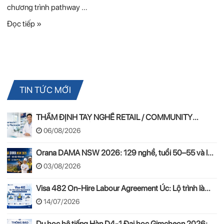
chương trình pathway …
Đọc tiếp »
TIN TỨC MỚI
THẨM ĐỊNH TAY NGHỀ RETAIL / COMMUNITY
PHARMACIST ÚC 2026 – APC & OPRA
06/08/2026
Orana DAMA NSW 2026: 129 nghề, tuổi 50–55 và lộ
trình PR
03/08/2026
Visa 482 On-Hire Labour Agreement Úc: Lộ trình làm
việc hợp pháp theo mô hình On-Hire
14/07/2026
Du học hệ tiếng Hàn D4-1 Đại học Gimcheon 2026: