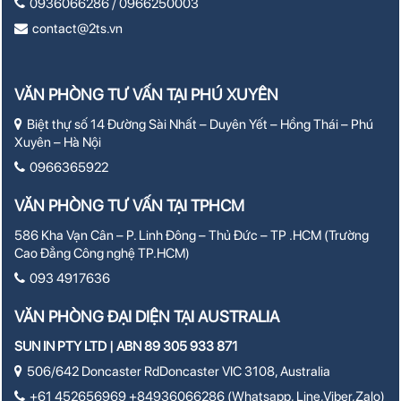
0936066286 / 0966250003
contact@2ts.vn
VĂN PHÒNG TƯ VẤN TẠI PHÚ XUYÊN
Biệt thự số 14 Đường Sài Nhất – Duyên Yết – Hồng Thái – Phú
Xuyên – Hà Nội
0966365922
VĂN PHÒNG TƯ VẤN TẠI TPHCM
586 Kha Vạn Cân – P. Linh Đông – Thủ Đức – TP .HCM (Trường
Cao Đẳng Công nghệ TP.HCM)
093 4917636
VĂN PHÒNG ĐẠI DIỆN TẠI AUSTRALIA
SUN IN PTY LTD | ABN 89 305 933 871
506/642 Doncaster RdDoncaster VIC 3108, Australia
+61 452656969 +84936066286 (Whatsapp, Line,Viber,Zalo)