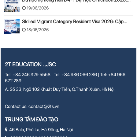
Tuyển sinh, chi phí, hồ sơ
19/06/2026
Skilled Migrant Category Resident Visa 2026: Cập
nhật thay đổi mới từ 24/08/2026
18/06/2026
2T EDUCATION .,JSC
Tel: +84 246 329 5558 | Tel: +84 936 066 286 | Tel: +84 966
672 289
A: Số 33, Ngõ 102 Khuất Duy Tiến, Q.Thanh Xuân, Hà Nội.
Contact us:
contact@2ts.vn
TRUNG TÂM ĐÀO TẠO
46 Bala, Phú La, Hà Đông, Hà Nội