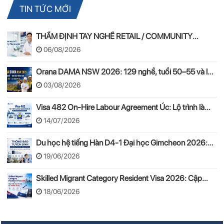
TIN TỨC MỚI
THẨM ĐỊNH TAY NGHỀ RETAIL / COMMUNITY
PHARMACIST ÚC 2026 – APC & OPRA
06/08/2026
Orana DAMA NSW 2026: 129 nghề, tuổi 50–55 và lộ
trình PR
03/08/2026
Visa 482 On-Hire Labour Agreement Úc: Lộ trình làm
việc hợp pháp theo mô hình On-Hire
14/07/2026
Du học hệ tiếng Hàn D4-1 Đại học Gimcheon 2026:
Tuyển sinh, chi phí, hồ sơ
19/06/2026
Skilled Migrant Category Resident Visa 2026: Cập
nhật thay đổi mới từ 24/08/2026
18/06/2026