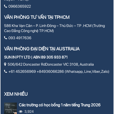
0966365922
VĂN PHÒNG TƯ VẤN TẠI TPHCM
586 Kha Vạn Cân – P. Linh Đông – Thủ Đức – TP .HCM (Trường
Cao Đẳng Công nghệ TP.HCM)
093 4917636
VĂN PHÒNG ĐẠI DIỆN TẠI AUSTRALIA
SUN IN PTY LTD | ABN 89 305 933 871
506/642 Doncaster RdDoncaster VIC 3108, Australia
+61 452656969 +84936066286 (Whatsapp, Line,Viber,Zalo)
XEM NHIỀU
Các trường có học bổng 1 năm tiếng Trung 2026
3,924