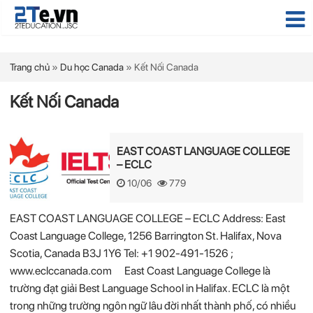
Trang chủ
»
Du học Canada
»
Kết Nối Canada
Kết Nối Canada
EAST COAST LANGUAGE COLLEGE
– ECLC
10/06
779
EAST COAST LANGUAGE COLLEGE – ECLC Address: East
Coast Language College, 1256 Barrington St. Halifax, Nova
Scotia, Canada B3J 1Y6 Tel: +1 902-491-1526 ;
www.eclccanada.com East Coast Language College là
trường đạt giải Best Language School in Halifax. ECLC là một
trong những trường ngôn ngữ lâu đời nhất thành phố, có nhiều