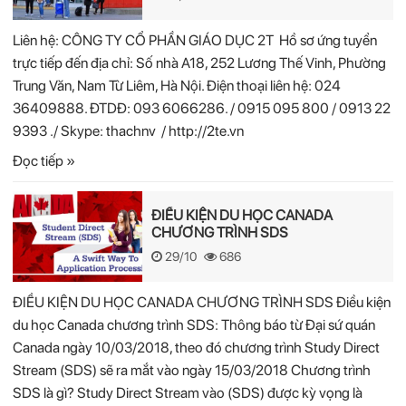
Liên hệ: CÔNG TY CỔ PHẦN GIÁO DỤC 2T Hồ sơ ứng tuyển
trực tiếp đến địa chỉ: Số nhà A18, 252 Lương Thế Vinh, Phường
Trung Văn, Nam Từ Liêm, Hà Nội. Điện thoại liên hệ: 024
36409888. ĐTDĐ: 093 6066286. / 0915 095 800 / 0913 22
9393 ./ Skype: thachnv / http://2te.vn
Đọc tiếp »
ĐIỀU KIỆN DU HỌC CANADA
CHƯƠNG TRÌNH SDS
29/10
686
ĐIỀU KIỆN DU HỌC CANADA CHƯƠNG TRÌNH SDS Điều kiện
du học Canada chương trình SDS: Thông báo từ Đại sứ quán
Canada ngày 10/03/2018, theo đó chương trình Study Direct
Stream (SDS) sẽ ra mắt vào ngày 15/03/2018 Chương trình
SDS là gì? Study Direct Stream vào (SDS) được kỳ vọng là