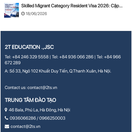
Skilled Migrant Category Resident Visa 2026: Cập
nhật thay đổi mới từ 24/08/2026
18/06/2026
2T EDUCATION .,JSC
Tel: +84 246 329 5558 | Tel: +84 936 066 286 | Tel: +84 966
672 289
A: Số 33, Ngõ 102 Khuất Duy Tiến, Q.Thanh Xuân, Hà Nội.
Contact us:
contact@2ts.vn
TRUNG TÂM ĐÀO TẠO
46 Bala, Phú La, Hà Đông, Hà Nội
0936066286 / 0966250003
contact@2ts.vn