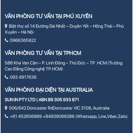
VĂN PHÒNG TƯ VẤN TẠI PHÚ XUYÊN
Biệt thự số 14 Đường Sài Nhất – Duyên Yết – Hồng Thái – Phú
Xuyên – Hà Nội
0966365922
VĂN PHÒNG TƯ VẤN TẠI TPHCM
586 Kha Vạn Cân – P. Linh Đông – Thủ Đức – TP .HCM (Trường
Cao Đẳng Công nghệ TP.HCM)
093 4917636
VĂN PHÒNG ĐẠI DIỆN TẠI AUSTRALIA
SUN IN PTY LTD | ABN 89 305 933 871
506/642 Doncaster RdDoncaster VIC 3108, Australia
+61 452656969 +84936066286 (Whatsapp, Line,Viber,Zalo)