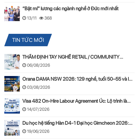
“Bật mí” lương các ngành nghề ở Đức mới nhất
13/11
368
TIN TỨC MỚI
THẨM ĐỊNH TAY NGHỀ RETAIL / COMMUNITY
PHARMACIST ÚC 2026 – APC & OPRA
06/08/2026
Orana DAMA NSW 2026: 129 nghề, tuổi 50–55 và lộ
trình PR
03/08/2026
Visa 482 On-Hire Labour Agreement Úc: Lộ trình làm
việc hợp pháp theo mô hình On-Hire
14/07/2026
Du học hệ tiếng Hàn D4-1 Đại học Gimcheon 2026:
Tuyển sinh, chi phí, hồ sơ
19/06/2026