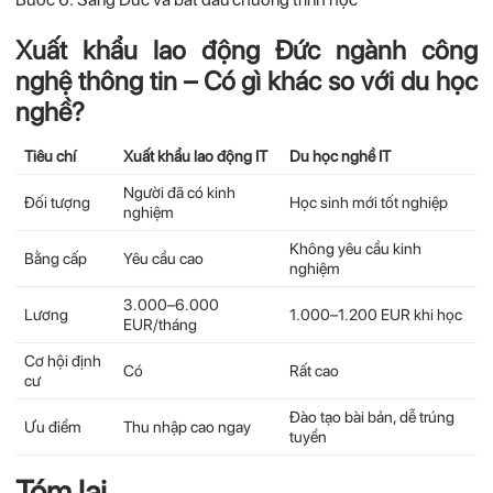
Xuất khẩu lao động Đức ngành công
nghệ thông tin – Có gì khác so với du học
nghề?
Tiêu chí
Xuất khẩu lao động IT
Du học nghề IT
Người đã có kinh
Đối tượng
Học sinh mới tốt nghiệp
nghiệm
Không yêu cầu kinh
Bằng cấp
Yêu cầu cao
nghiệm
3.000–6.000
Lương
1.000–1.200 EUR khi học
EUR/tháng
Cơ hội định
Có
Rất cao
cư
Đào tạo bài bản, dễ trúng
Ưu điểm
Thu nhập cao ngay
tuyển
Tóm lại