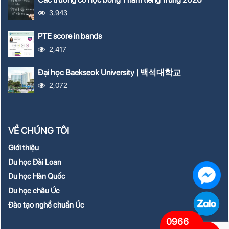
3,943
PTE score in bands
2,417
Đại học Baekseok University | 백석대학교
2,072
VỀ CHÚNG TÔI
Giới thiệu
Du học Đài Loan
Du học Hàn Quốc
Du học châu Úc
Đào tạo nghề chuẩn Úc
0966