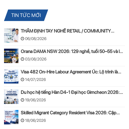
TIN TỨC MỚI
THẨM ĐỊNH TAY NGHỀ RETAIL / COMMUNITY
PHARMACIST ÚC 2026 – APC & OPRA
06/08/2026
Orana DAMA NSW 2026: 129 nghề, tuổi 50–55 và lộ
trình PR
03/08/2026
Visa 482 On-Hire Labour Agreement Úc: Lộ trình làm
việc hợp pháp theo mô hình On-Hire
14/07/2026
Du học hệ tiếng Hàn D4-1 Đại học Gimcheon 2026:
Tuyển sinh, chi phí, hồ sơ
19/06/2026
Skilled Migrant Category Resident Visa 2026: Cập
nhật thay đổi mới từ 24/08/2026
18/06/2026