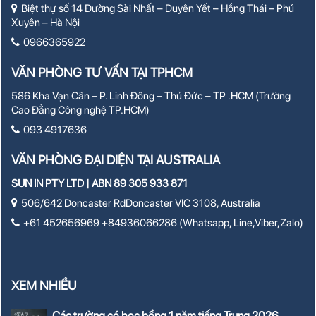
Biệt thự số 14 Đường Sài Nhất – Duyên Yết – Hồng Thái – Phú
Xuyên – Hà Nội
0966365922
VĂN PHÒNG TƯ VẤN TẠI TPHCM
586 Kha Vạn Cân – P. Linh Đông – Thủ Đức – TP .HCM (Trường
Cao Đẳng Công nghệ TP.HCM)
093 4917636
VĂN PHÒNG ĐẠI DIỆN TẠI AUSTRALIA
SUN IN PTY LTD | ABN 89 305 933 871
506/642 Doncaster RdDoncaster VIC 3108, Australia
+61 452656969 +84936066286 (Whatsapp, Line,Viber,Zalo)
XEM NHIỀU
Các trường có học bổng 1 năm tiếng Trung 2026