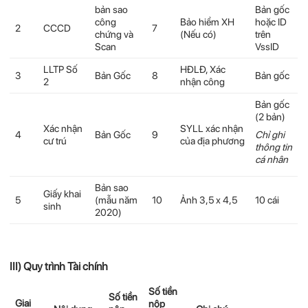
bản sao
Bản gốc
công
Bảo hiểm XH
hoặc ID
2
CCCD
7
chứng và
(Nếu có)
trên
Scan
VssID
LLTP Số
HĐLĐ, Xác
3
Bản Gốc
8
Bản gốc
2
nhận công
Bản gốc
(2 bản)
Xác nhận
SYLL xác nhận
4
Bản Gốc
9
Chỉ ghi
cư trú
của địa phương
thông tin
cá nhân
Bản sao
Giấy khai
5
(mẫu năm
10
Ảnh 3,5 x 4,5
10 cái
sinh
2020)
II
I)
Quy trình Tài chính
Số tiền
Số tiền
Giai
nộp