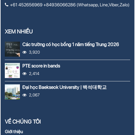
+61 452656969 +84936066286 (Whatsapp, Line,Viber,Zalo)
XEM NHIỀU
Các trường có học bổng 1 năm tiếng Trung 2026
3,920
PTE score in bands
2,414
Đại học Baekseok University | 백석대학교
2,067
VỀ CHÚNG TÔI
Giới thiệu