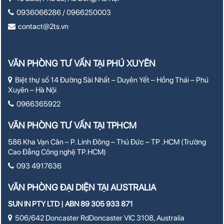
0936066286 / 0966250003
contact@2ts.vn
VĂN PHÒNG TƯ VẤN TẠI PHÚ XUYÊN
Biệt thự số 14 Đường Sài Nhất – Duyên Yết – Hồng Thái – Phú
Xuyên – Hà Nội
0966365922
VĂN PHÒNG TƯ VẤN TẠI TPHCM
586 Kha Vạn Cân – P. Linh Đông – Thủ Đức – TP .HCM (Trường
Cao Đẳng Công nghệ TP.HCM)
093 4917636
VĂN PHÒNG ĐẠI DIỆN TẠI AUSTRALIA
SUN IN PTY LTD | ABN 89 305 933 871
506/642 Doncaster RdDoncaster VIC 3108, Australia