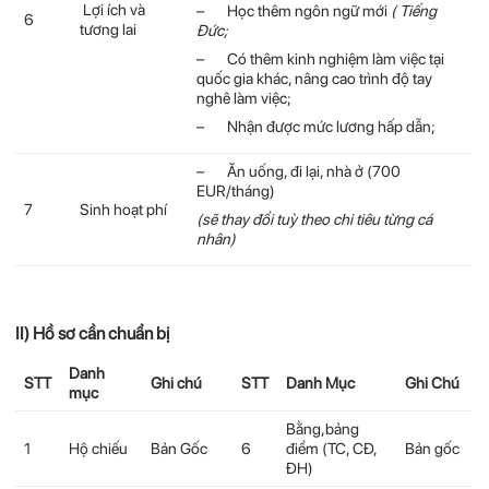
Lợi ích và
– Học thêm ngôn ngữ mới
( Tiếng
6
tương lai
Đức;
– Có thêm kinh nghiệm làm việc tại
quốc gia khác, nâng cao trình độ tay
nghê làm việc;
– Nhận được mức lương hấp dẫn;
– Ăn uống, đi lại, nhà ở (700
EUR/tháng)
7
Sinh hoạt phí
(sẽ thay đổi tuỳ theo chi tiêu từng cá
nhân)
II)
Hồ sơ cần chuẩn bị
Danh
STT
Ghi chú
STT
Danh Mục
Ghi Chú
mục
Bằng,bảng
1
Hộ chiếu
Bản Gốc
6
điểm (TC, CĐ,
Bản gốc
ĐH)