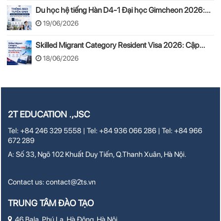
Du học hệ tiếng Hàn D4-1 Đại học Gimcheon 2026:
Tuyển sinh, chi phí, hồ sơ
19/06/2026
Skilled Migrant Category Resident Visa 2026: Cập
nhật thay đổi mới từ 24/08/2026
18/06/2026
2T EDUCATION .,JSC
Tel: +84 246 329 5558 | Tel: +84 936 066 286 | Tel: +84 966
672 289
A: Số 33, Ngõ 102 Khuất Duy Tiến, Q.Thanh Xuân, Hà Nội.
Contact us:
contact@2ts.vn
TRUNG TÂM ĐÀO TẠO
46 Bala, Phú La, Hà Đông, Hà Nội