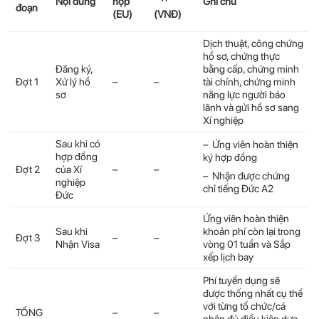
Nội dung
nộp
Ghi chú
đoạn
(EU)
(VNĐ)
Dịch thuật, công chứng
hồ sơ, chứng thực
Đăng ký,
bằng cấp, chứng minh
Đợt 1
Xử lý hồ
–
–
tài chính, chứng minh
sơ
năng lực người bảo
lãnh và gửi hồ sơ sang
Xí nghiệp
Sau khi có
– Ứng viên hoàn thiện
hợp đồng
ký hợp đồng
Đợt 2
của Xí
–
–
– Nhận được chứng
nghiệp
chỉ tiếng Đức A2
Đức
Ứng viên hoàn thiện
Sau khi
khoản phí còn lại trong
Đợt 3
–
–
Nhận Visa
vòng 01 tuần và Sắp
xếp lịch bay
Phí tuyển dụng sẽ
được thống nhất cụ thể
với từng tổ chức/cá
TỔNG
–
–
nhân đủ điều kiện dựa