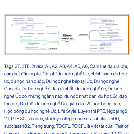
Tags:
2T
,
2TE
,
2tvisa
,
A1
,
A2
,
A3
,
A4
,
A5
,
A6
,
Cam ket dau ra pte
,
cam kết đầu ra pte
,
Chi phí du học nghề Úc
,
chính sách du học
úc
,
du học hàn quốc
,
Du học nghề bếp tại Úc
,
Du học nghề
Canada
,
Du học nghề ở đâu rẻ nhất
,
du học nghề úc
,
Du học
nghề Úc có những ngành nào
,
du hoc nhat ban
,
du học úc
,
đạo
tạo pte
,
Độ tuổi du học nghề Úc
,
giáo dục 2t
,
hoc bong bao
,
Học bổng du học nghề Úc
,
Life Style
,
Luyen thi PTE
,
Ngoại ngữ
2T
,
PTE 30
,
shinbun
,
stanley college courses
,
subclass 500
,
subclass482
,
Tieng trung
,
TOCFL
,
TOCFL là viết tắt của “Test of
Chinese as a Foreign Language”
,
training visa
,
tỷ lệ visa 100% úc
,