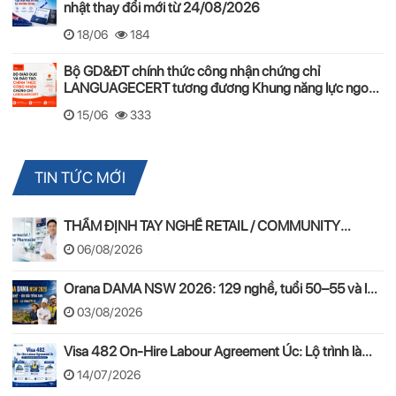
nhật thay đổi mới từ 24/08/2026
18/06
184
Bộ GD&ĐT chính thức công nhận chứng chỉ
LANGUAGECERT tương đương Khung năng lực ngoại
ngữ 6 bậc Việt Nam
15/06
333
TIN TỨC MỚI
THẨM ĐỊNH TAY NGHỀ RETAIL / COMMUNITY
PHARMACIST ÚC 2026 – APC & OPRA
06/08/2026
Orana DAMA NSW 2026: 129 nghề, tuổi 50–55 và lộ
trình PR
03/08/2026
Visa 482 On-Hire Labour Agreement Úc: Lộ trình làm
việc hợp pháp theo mô hình On-Hire
14/07/2026