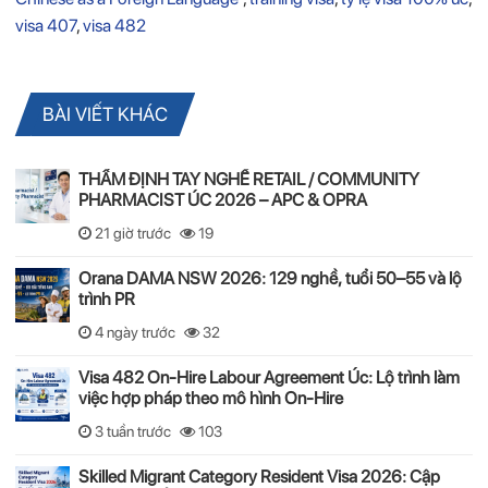
visa 407
,
visa 482
BÀI VIẾT KHÁC
THẨM ĐỊNH TAY NGHỀ RETAIL / COMMUNITY
PHARMACIST ÚC 2026 – APC & OPRA
21 giờ trước
19
Orana DAMA NSW 2026: 129 nghề, tuổi 50–55 và lộ
trình PR
4 ngày trước
32
Visa 482 On-Hire Labour Agreement Úc: Lộ trình làm
việc hợp pháp theo mô hình On-Hire
3 tuần trước
103
Skilled Migrant Category Resident Visa 2026: Cập