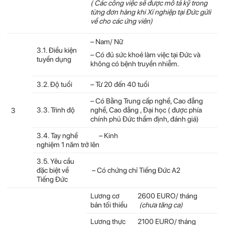
( Các công việc sẽ được mô tả kỹ trong
từng đơn hàng khi Xí nghiệp tại Đức gửii
về cho các ứng viên)
– Nam/ Nữ
3.1. Điều kiện
– Có đủ sức khoẻ làm việc tại Đức và
tuyển dụng
không có bệnh truyền nhiễm.
3.2. Độ tuổi
– Từ 20 đến 40 tuổi
– Có Bằng Trung cấp nghề, Cao đẳng
3.3. Trình độ
nghề, Cao đẳng , Đại học ( được phía
3
chính phủ Đức thẩm định, đánh giá)
3.4. Tay nghề – Kinh
nghiệm 1 năm trở lên
3.5. Yêu cầu
đặc biệt về
– Có chứng chỉ Tiếng Đức A2
Tiếng Đức
Lương cơ
2600 EURO/ tháng
bản tối thiểu
(chưa tăng ca)
Lương thực
2100 EURO/ tháng