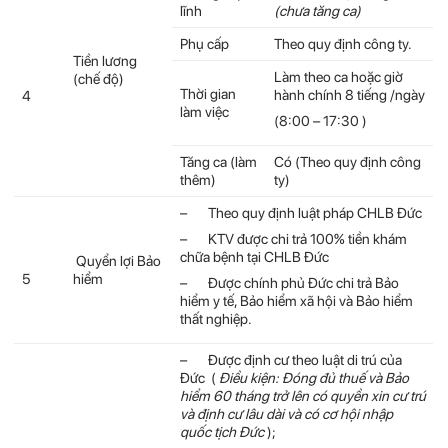
lĩnh
(chưa tăng ca)
Phụ cấp
Theo quy định công ty.
Tiền lương
Làm theo ca hoặc giờ
(chế độ)
Thời gian
hành chính 8 tiếng /ngày
4
làm việc
(8:00 – 17:30 )
Tăng ca (làm
Có (Theo quy định công
thêm)
ty)
– Theo quy định luật pháp CHLB Đức
– KTV được chi trả 100% tiền khám
chữa bệnh tại CHLB Đức
Quyển lợi Bảo
5
hiểm
– Được chính phủ Đức chi trả Bảo
hiểm y tế, Bảo hiểm xã hội và Bảo hiểm
thất nghiệp.
– Được định cư theo luật di trú của
Đức (
Điều kiện: Đóng đủ thuế và Bảo
hiểm 60 tháng trở lên có quyền xin cư trú
và định cư lâu dài và có cơ hội nhập
quốc tịch Đức
);