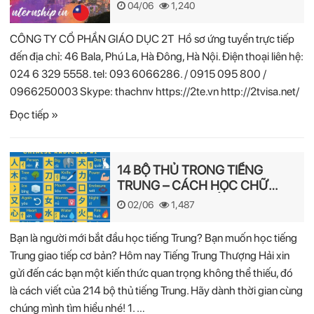
04/06
1,240
CÔNG TY CỔ PHẦN GIÁO DỤC 2T Hồ sơ ứng tuyển trực tiếp
đến địa chỉ: 46 Bala, Phú La, Hà Đông, Hà Nội. Điện thoại liên hệ:
024 6 329 5558. tel: 093 6066286. / 0915 095 800 /
0966250003 Skype: thachnv https://2te.vn http://2tvisa.net/
Đọc tiếp »
14 BỘ THỦ TRONG TIẾNG
TRUNG – CÁCH HỌC CHỮ
HÁN NHANH NHẤT
02/06
1,487
Bạn là người mới bắt đầu học tiếng Trung? Bạn muốn học tiếng
Trung giao tiếp cơ bản? Hôm nay Tiếng Trung Thượng Hải xin
gửi đến các bạn một kiến thức quan trọng không thể thiếu, đó
là cách viết của 214 bộ thủ tiếng Trung. Hãy dành thời gian cùng
chúng mình tìm hiểu nhé! 1. …