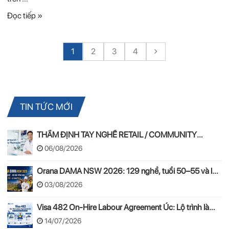
Đọc tiếp »
1
2
3
4
TIN TỨC MỚI
THẨM ĐỊNH TAY NGHỀ RETAIL / COMMUNITY
PHARMACIST ÚC 2026 – APC & OPRA
06/08/2026
Orana DAMA NSW 2026: 129 nghề, tuổi 50–55 và lộ
trình PR
03/08/2026
Visa 482 On-Hire Labour Agreement Úc: Lộ trình làm
việc hợp pháp theo mô hình On-Hire
14/07/2026