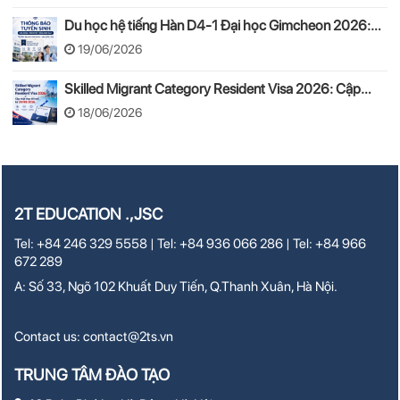
Du học hệ tiếng Hàn D4-1 Đại học Gimcheon 2026:
Tuyển sinh, chi phí, hồ sơ
19/06/2026
Skilled Migrant Category Resident Visa 2026: Cập
nhật thay đổi mới từ 24/08/2026
18/06/2026
2T EDUCATION .,JSC
Tel: +84 246 329 5558 | Tel: +84 936 066 286 | Tel: +84 966
672 289
A: Số 33, Ngõ 102 Khuất Duy Tiến, Q.Thanh Xuân, Hà Nội.
Contact us:
contact@2ts.vn
TRUNG TÂM ĐÀO TẠO