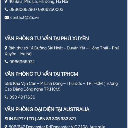
46 Bala, Phú La, Hà Đông, Hà Nội
0936066286 / 0966250003
contact@2ts.vn
VĂN PHÒNG TƯ VẤN TẠI PHÚ XUYÊN
Biệt thự số 14 Đường Sài Nhất – Duyên Yết – Hồng Thái – Phú
Xuyên – Hà Nội
0966365922
VĂN PHÒNG TƯ VẤN TẠI TPHCM
586 Kha Vạn Cân – P. Linh Đông – Thủ Đức – TP .HCM (Trường
Cao Đẳng Công nghệ TP.HCM)
093 4917636
VĂN PHÒNG ĐẠI DIỆN TẠI AUSTRALIA
SUN IN PTY LTD | ABN 89 305 933 871
506/642 Doncaster RdDoncaster VIC 3108, Australia