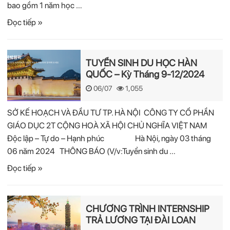
bao gồm 1 năm học …
Đọc tiếp »
TUYỂN SINH DU HỌC HÀN
QUỐC – Kỳ Tháng 9-12/2024
06/07
1,055
SỞ KẾ HOẠCH VÀ ĐẦU TƯ TP. HÀ NỘI CÔNG TY CỔ PHẦN
GIÁO DỤC 2T CỘNG HOÀ XÃ HỘI CHỦ NGHĨA VIỆT NAM
Độc lập – Tự do – Hạnh phúc Hà Nội, ngày 03 tháng
06 năm 2024 THÔNG BÁO (V/v:Tuyển sinh du …
Đọc tiếp »
CHƯƠNG TRÌNH INTERNSHIP
TRẢ LƯƠNG TẠI ĐÀI LOAN