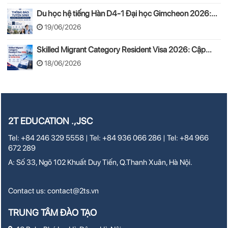
Du học hệ tiếng Hàn D4-1 Đại học Gimcheon 2026:
Tuyển sinh, chi phí, hồ sơ
19/06/2026
Skilled Migrant Category Resident Visa 2026: Cập
nhật thay đổi mới từ 24/08/2026
18/06/2026
2T EDUCATION .,JSC
Tel: +84 246 329 5558 | Tel: +84 936 066 286 | Tel: +84 966
672 289
A: Số 33, Ngõ 102 Khuất Duy Tiến, Q.Thanh Xuân, Hà Nội.
Contact us:
contact@2ts.vn
TRUNG TÂM ĐÀO TẠO