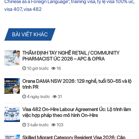
Chinese as a Foreign Language”
,
training visa
,
tỷ lệ visa 100% úc
,
visa 407
,
visa 482
BÀI VIẾT KHÁC
THẨM ĐỊNH TAY NGHỀ RETAIL / COMMUNITY
PHARMACIST ÚC 2026 – APC & OPRA
10 giờ trước
16
Orana DAMA NSW 2026: 129 nghề, tuổi 50–55 và lộ
trình PR
4 ngày trước
31
Visa 482 On-Hire Labour Agreement Úc: Lộ trình làm
việc hợp pháp theo mô hình On-Hire
3 tuần trước
103
Skilled Migrant Category Resident Visa 2026: Cập