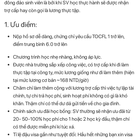
đông đảo sinh viên là bởi khi SV học thực hành sẽ được nhận
trợ cấp hay còn gọi là lương thực tập.
1. Ưu điểm:
Nộp hồ sơ dễ dàng, chứng chỉ yêu cầu TOCFL 1 trở lên,
điểm trung bình 6.0 trở lên
Chương trình học nhẹ nhàng, không áp lực.
Được nhà trường sắp xếp công việc, có trợ cấp khi đi làm
thực tập tại công ty, mức lương giống như đi làm thêm (hiện
tại mức lương cơ bản ~168 NTD/giờ)
Chăm chỉ làm thêm cộng với lương trợ cấp thì việc tự lập tài
chính, tự chi trả học phí, sinh hoạt phí không có gì là khó
khăn. Thậm chí có thể dư dả gửi tiền về cho gia đình.
Chính sách ưu đãi học bổng: SV thường sẽ nhận ưu đãi từ
20- 50-100% học phí cho 1 hoặc 2 học kỳ đầu, thậm chí
có thể được miễn phí kí túc xá.
Tỉ lệ đậu visa gần như tuyệt đối: Hầu hết những bạn xin visa