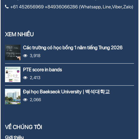
+61 452656969 +84936066286 (Whatsapp, Line,Viber,Zalo)
XEM NHIỀU
Các trường có học bổng 1 năm tiếng Trung 2026
3,918
PTE score in bands
2,413
Đại học Baekseok University | 백석대학교
2,066
VỀ CHÚNG TÔI
Giới thiệu