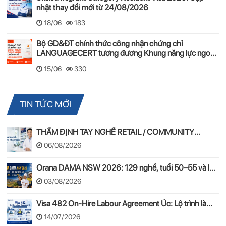
nhật thay đổi mới từ 24/08/2026
18/06
183
Bộ GD&ĐT chính thức công nhận chứng chỉ
LANGUAGECERT tương đương Khung năng lực ngoại
ngữ 6 bậc Việt Nam
15/06
330
TIN TỨC MỚI
THẨM ĐỊNH TAY NGHỀ RETAIL / COMMUNITY
PHARMACIST ÚC 2026 – APC & OPRA
06/08/2026
Orana DAMA NSW 2026: 129 nghề, tuổi 50–55 và lộ
trình PR
03/08/2026
Visa 482 On-Hire Labour Agreement Úc: Lộ trình làm
việc hợp pháp theo mô hình On-Hire
14/07/2026