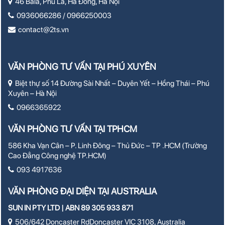
46 Bala, Phú La, Hà Đông, Hà Nội
0936066286 / 0966250003
contact@2ts.vn
VĂN PHÒNG TƯ VẤN TẠI PHÚ XUYÊN
Biệt thự số 14 Đường Sài Nhất – Duyên Yết – Hồng Thái – Phú
Xuyên – Hà Nội
0966365922
VĂN PHÒNG TƯ VẤN TẠI TPHCM
586 Kha Vạn Cân – P. Linh Đông – Thủ Đức – TP .HCM (Trường
Cao Đẳng Công nghệ TP.HCM)
093 4917636
VĂN PHÒNG ĐẠI DIỆN TẠI AUSTRALIA
SUN IN PTY LTD | ABN 89 305 933 871
506/642 Doncaster RdDoncaster VIC 3108, Australia