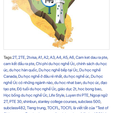
Tags:
2T
,
2TE
,
2tvisa
,
A1
,
A2
,
A3
,
A4
,
A5
,
A6
,
Cam ket dau ra pte
,
cam kết đầu ra pte
,
Chi phí du học nghề Úc
,
chính sách du học
úc
,
du học hàn quốc
,
Du học nghề bếp tại Úc
,
Du học nghề
Canada
,
Du học nghề ở đâu rẻ nhất
,
du học nghề úc
,
Du học
nghề Úc có những ngành nào
,
du hoc nhat ban
,
du học úc
,
đạo
tạo pte
,
Độ tuổi du học nghề Úc
,
giáo dục 2t
,
hoc bong bao
,
Học bổng du học nghề Úc
,
Life Style
,
Luyen thi PTE
,
Ngoại ngữ
2T
,
PTE 30
,
shinbun
,
stanley college courses
,
subclass 500
,
subclass482
,
Tieng trung
,
TOCFL
,
TOCFL là viết tắt của “Test of