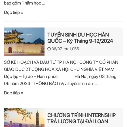
bao gồm 1 năm học …
Đọc tiếp »
TUYỂN SINH DU HỌC HÀN
QUỐC – Kỳ Tháng 9-12/2024
06/07
1,055
SỞ KẾ HOẠCH VÀ ĐẦU TƯ TP. HÀ NỘI CÔNG TY CỔ PHẦN
GIÁO DỤC 2T CỘNG HOÀ XÃ HỘI CHỦ NGHĨA VIỆT NAM
Độc lập – Tự do – Hạnh phúc Hà Nội, ngày 03 tháng
06 năm 2024 THÔNG BÁO (V/v:Tuyển sinh du …
Đọc tiếp »
CHƯƠNG TRÌNH INTERNSHIP
TRẢ LƯƠNG TẠI ĐÀI LOAN