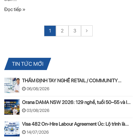
Đọc tiếp »
1
2
3
TIN TỨC MỚI
THẨM ĐỊNH TAY NGHỀ RETAIL / COMMUNITY
PHARMACIST ÚC 2026 – APC & OPRA
06/08/2026
Orana DAMA NSW 2026: 129 nghề, tuổi 50–55 và lộ
trình PR
03/08/2026
Visa 482 On-Hire Labour Agreement Úc: Lộ trình làm
việc hợp pháp theo mô hình On-Hire
14/07/2026