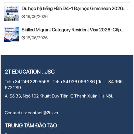
Du học hệ tiếng Hàn D4-1 Đại học Gimcheon 2026:
Tuyển sinh, chi phí, hồ sơ
19/06/2026
Skilled Migrant Category Resident Visa 2026: Cập
nhật thay đổi mới từ 24/08/2026
18/06/2026
2T EDUCATION .,JSC
Tel: +84 246 329 5558 | Tel: +84 936 066 286 | Tel: +84 966
672 289
A: Số 33, Ngõ 102 Khuất Duy Tiến, Q.Thanh Xuân, Hà Nội.
Contact us:
contact@2ts.vn
TRUNG TÂM ĐÀO TẠO