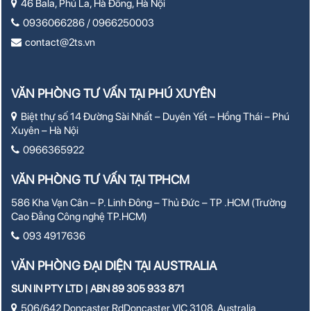
46 Bala, Phú La, Hà Đông, Hà Nội
0936066286 / 0966250003
contact@2ts.vn
VĂN PHÒNG TƯ VẤN TẠI PHÚ XUYÊN
Biệt thự số 14 Đường Sài Nhất – Duyên Yết – Hồng Thái – Phú
Xuyên – Hà Nội
0966365922
VĂN PHÒNG TƯ VẤN TẠI TPHCM
586 Kha Vạn Cân – P. Linh Đông – Thủ Đức – TP .HCM (Trường
Cao Đẳng Công nghệ TP.HCM)
093 4917636
VĂN PHÒNG ĐẠI DIỆN TẠI AUSTRALIA
SUN IN PTY LTD | ABN 89 305 933 871
506/642 Doncaster RdDoncaster VIC 3108, Australia