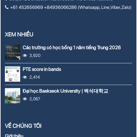
+61 452656969 +84936066286 (Whatsapp, Line,Viber,Zalo)
XEM NHIỀU
Các trường có học bổng 1 năm tiếng Trung 2026
3,920
PTE score in bands
2,414
Đại học Baekseok University | 백석대학교
2,067
VỀ CHÚNG TÔI
Giới thiệu