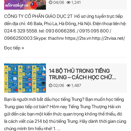
04/06
1,241
CÔNG TY CỔ PHẦN GIÁO DỤC 2T Hồ sơ ứng tuyển trực tiếp
đến địa chỉ: 46 Bala, Phú La, Hà Đông, Hà Nội. Điện thoại liên hệ:
024 6 329 5558. tel: 093 6066286. / 0915 095 800 /
0966250003 Skype: thachnv https://2te.vn http://2tvisa.net/
Đọc tiếp »
14 BỘ THỦ TRONG TIẾNG
TRUNG – CÁCH HỌC CHỮ
HÁN NHANH NHẤT
02/06
1,487
Bạn là người mới bắt đầu học tiếng Trung? Bạn muốn học tiếng
Trung giao tiếp cơ bản? Hôm nay Tiếng Trung Thượng Hải xin
gửi đến các bạn một kiến thức quan trọng không thể thiếu, đó
là cách viết của 214 bộ thủ tiếng Trung. Hãy dành thời gian cùng
chúng mình tìm hiểu nhé! 1. …