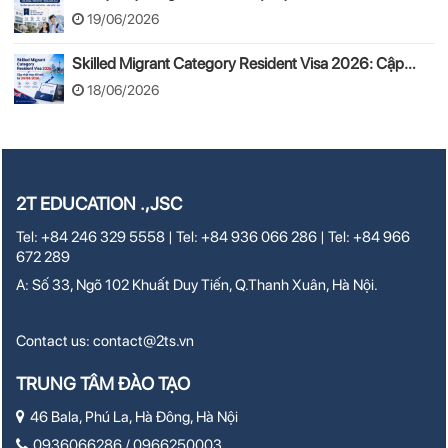
Tuyển sinh, chi phí, hồ sơ
19/06/2026
Skilled Migrant Category Resident Visa 2026: Cập
nhật thay đổi mới từ 24/08/2026
18/06/2026
2T EDUCATION .,JSC
Tel: +84 246 329 5558 | Tel: +84 936 066 286 | Tel: +84 966
672 289
A: Số 33, Ngõ 102 Khuất Duy Tiến, Q.Thanh Xuân, Hà Nội.
Contact us:
contact@2ts.vn
TRUNG TÂM ĐÀO TẠO
46 Bala, Phú La, Hà Đông, Hà Nội
0936066286 / 0966250003