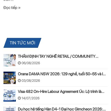
Đọc tiếp »
TIN TỨC MỚI
THẨM ĐỊNH TAY NGHỀ RETAIL / COMMUNITY
PHARMACIST ÚC 2026 – APC & OPRA
06/08/2026
Orana DAMA NSW 2026: 129 nghề, tuổi 50–55 và lộ
trình PR
03/08/2026
Visa 482 On-Hire Labour Agreement Úc: Lộ trình làm
việc hợp pháp theo mô hình On-Hire
14/07/2026
Du học hệ tiếng Hàn D4-1 Đại học Gimcheon 2026: