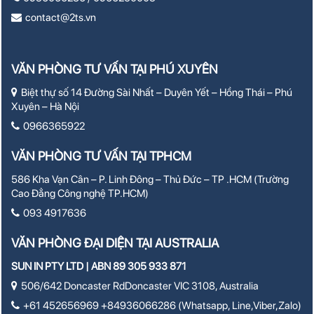
contact@2ts.vn
VĂN PHÒNG TƯ VẤN TẠI PHÚ XUYÊN
Biệt thự số 14 Đường Sài Nhất – Duyên Yết – Hồng Thái – Phú
Xuyên – Hà Nội
0966365922
VĂN PHÒNG TƯ VẤN TẠI TPHCM
586 Kha Vạn Cân – P. Linh Đông – Thủ Đức – TP .HCM (Trường
Cao Đẳng Công nghệ TP.HCM)
093 4917636
VĂN PHÒNG ĐẠI DIỆN TẠI AUSTRALIA
SUN IN PTY LTD | ABN 89 305 933 871
506/642 Doncaster RdDoncaster VIC 3108, Australia
+61 452656969 +84936066286 (Whatsapp, Line,Viber,Zalo)