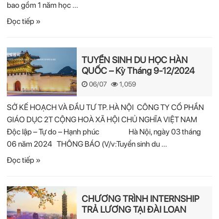
bao gồm 1 năm học …
Đọc tiếp »
TUYỂN SINH DU HỌC HÀN
QUỐC – Kỳ Tháng 9-12/2024
06/07
1,059
SỞ KẾ HOẠCH VÀ ĐẦU TƯ TP. HÀ NỘI CÔNG TY CỔ PHẦN
GIÁO DỤC 2T CỘNG HOÀ XÃ HỘI CHỦ NGHĨA VIỆT NAM
Độc lập – Tự do – Hạnh phúc Hà Nội, ngày 03 tháng
06 năm 2024 THÔNG BÁO (V/v:Tuyển sinh du …
Đọc tiếp »
CHƯƠNG TRÌNH INTERNSHIP
TRẢ LƯƠNG TẠI ĐÀI LOAN