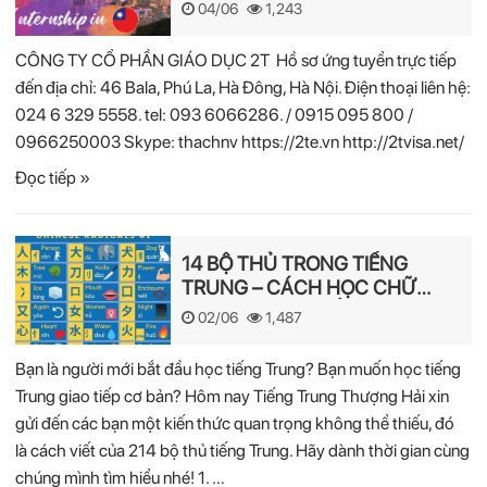
04/06
1,243
CÔNG TY CỔ PHẦN GIÁO DỤC 2T Hồ sơ ứng tuyển trực tiếp
đến địa chỉ: 46 Bala, Phú La, Hà Đông, Hà Nội. Điện thoại liên hệ:
024 6 329 5558. tel: 093 6066286. / 0915 095 800 /
0966250003 Skype: thachnv https://2te.vn http://2tvisa.net/
Đọc tiếp »
14 BỘ THỦ TRONG TIẾNG
TRUNG – CÁCH HỌC CHỮ
HÁN NHANH NHẤT
02/06
1,487
Bạn là người mới bắt đầu học tiếng Trung? Bạn muốn học tiếng
Trung giao tiếp cơ bản? Hôm nay Tiếng Trung Thượng Hải xin
gửi đến các bạn một kiến thức quan trọng không thể thiếu, đó
là cách viết của 214 bộ thủ tiếng Trung. Hãy dành thời gian cùng
chúng mình tìm hiểu nhé! 1. …