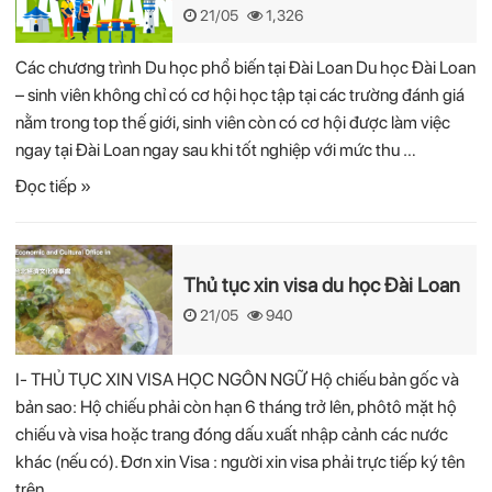
21/05
1,326
Các chương trình Du học phổ biến tại Đài Loan Du học Đài Loan
– sinh viên không chỉ có cơ hội học tập tại các trường đánh giá
nằm trong top thế giới, sinh viên còn có cơ hội được làm việc
ngay tại Đài Loan ngay sau khi tốt nghiệp với mức thu …
Đọc tiếp »
Thủ tục xin visa du học Đài Loan
21/05
940
I- THỦ TỤC XIN VISA HỌC NGÔN NGỮ Hộ chiếu bản gốc và
bản sao: Hộ chiếu phải còn hạn 6 tháng trở lên, phôtô mặt hộ
chiếu và visa hoặc trang đóng dấu xuất nhập cảnh các nước
khác (nếu có). Đơn xin Visa : người xin visa phải trực tiếp ký tên
trên …