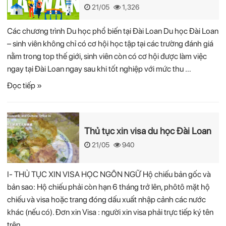
21/05
1,326
Các chương trình Du học phổ biến tại Đài Loan Du học Đài Loan
– sinh viên không chỉ có cơ hội học tập tại các trường đánh giá
nằm trong top thế giới, sinh viên còn có cơ hội được làm việc
ngay tại Đài Loan ngay sau khi tốt nghiệp với mức thu …
Đọc tiếp »
Thủ tục xin visa du học Đài Loan
21/05
940
I- THỦ TỤC XIN VISA HỌC NGÔN NGỮ Hộ chiếu bản gốc và
bản sao: Hộ chiếu phải còn hạn 6 tháng trở lên, phôtô mặt hộ
chiếu và visa hoặc trang đóng dấu xuất nhập cảnh các nước
khác (nếu có). Đơn xin Visa : người xin visa phải trực tiếp ký tên
trên …