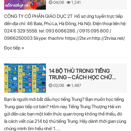
04/06
1,241
CÔNG TY CỔ PHẦN GIÁO DỤC 2T Hồ sơ ứng tuyển trực tiếp
đến địa chỉ: 46 Bala, Phú La, Hà Đông, Hà Nội. Điện thoại liên hệ:
024 6 329 5558. tel: 093 6066286. / 0915 095 800 /
0966250003 Skype: thachnv https://2te.vn http://2tvisa.net/
Đọc tiếp »
14 BỘ THỦ TRONG TIẾNG
TRUNG – CÁCH HỌC CHỮ
HÁN NHANH NHẤT
02/06
1,487
Bạn là người mới bắt đầu học tiếng Trung? Bạn muốn học tiếng
Trung giao tiếp cơ bản? Hôm nay Tiếng Trung Thượng Hải xin
gửi đến các bạn một kiến thức quan trọng không thể thiếu, đó
là cách viết của 214 bộ thủ tiếng Trung. Hãy dành thời gian cùng
chúng mình tìm hiểu nhé! 1. …