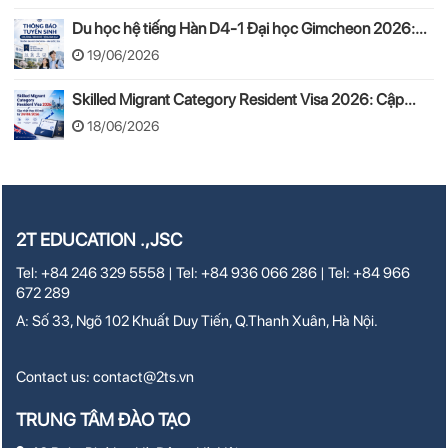
Du học hệ tiếng Hàn D4-1 Đại học Gimcheon 2026:
Tuyển sinh, chi phí, hồ sơ
19/06/2026
Skilled Migrant Category Resident Visa 2026: Cập
nhật thay đổi mới từ 24/08/2026
18/06/2026
2T EDUCATION .,JSC
Tel: +84 246 329 5558 | Tel: +84 936 066 286 | Tel: +84 966
672 289
A: Số 33, Ngõ 102 Khuất Duy Tiến, Q.Thanh Xuân, Hà Nội.
Contact us:
contact@2ts.vn
TRUNG TÂM ĐÀO TẠO