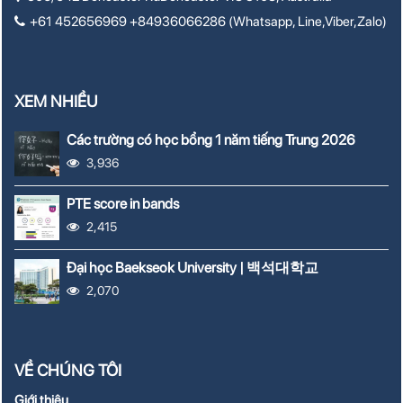
+61 452656969 +84936066286 (Whatsapp, Line,Viber,Zalo)
XEM NHIỀU
Các trường có học bổng 1 năm tiếng Trung 2026
3,936
PTE score in bands
2,415
Đại học Baekseok University | 백석대학교
2,070
VỀ CHÚNG TÔI
Giới thiệu