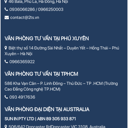
46 Bala, Phú La, Hà Đông, Hà Nội
0936066286 / 0966250003
contact@2ts.vn
VĂN PHÒNG TƯ VẤN TẠI PHÚ XUYÊN
Biệt thự số 14 Đường Sài Nhất – Duyên Yết – Hồng Thái – Phú
Xuyên – Hà Nội
0966365922
VĂN PHÒNG TƯ VẤN TẠI TPHCM
586 Kha Vạn Cân – P. Linh Đông – Thủ Đức – TP .HCM (Trường
Cao Đẳng Công nghệ TP.HCM)
093 4917636
VĂN PHÒNG ĐẠI DIỆN TẠI AUSTRALIA
SUN IN PTY LTD | ABN 89 305 933 871
506/642 Doncaster RdDoncaster VIC 3108, Australia