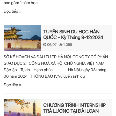
bao gồm 1 năm học …
Đọc tiếp »
TUYỂN SINH DU HỌC HÀN
QUỐC – Kỳ Tháng 9-12/2024
06/07
1,059
SỞ KẾ HOẠCH VÀ ĐẦU TƯ TP. HÀ NỘI CÔNG TY CỔ PHẦN
GIÁO DỤC 2T CỘNG HOÀ XÃ HỘI CHỦ NGHĨA VIỆT NAM
Độc lập – Tự do – Hạnh phúc Hà Nội, ngày 03 tháng
06 năm 2024 THÔNG BÁO (V/v:Tuyển sinh du …
Đọc tiếp »
CHƯƠNG TRÌNH INTERNSHIP
TRẢ LƯƠNG TẠI ĐÀI LOAN