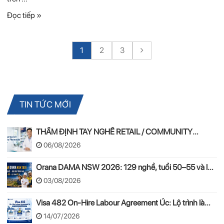
Đọc tiếp »
1
2
3
TIN TỨC MỚI
THẨM ĐỊNH TAY NGHỀ RETAIL / COMMUNITY
PHARMACIST ÚC 2026 – APC & OPRA
06/08/2026
Orana DAMA NSW 2026: 129 nghề, tuổi 50–55 và lộ
trình PR
03/08/2026
Visa 482 On-Hire Labour Agreement Úc: Lộ trình làm
việc hợp pháp theo mô hình On-Hire
14/07/2026