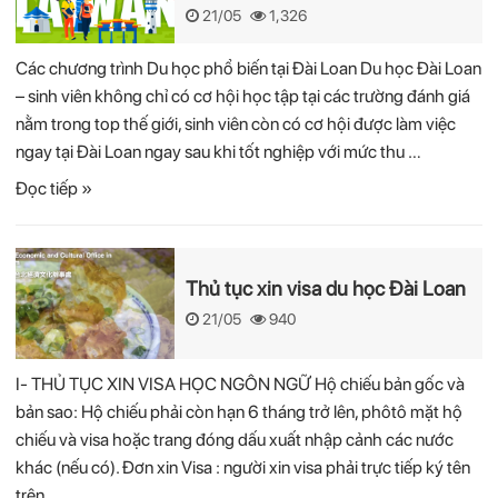
21/05
1,326
Các chương trình Du học phổ biến tại Đài Loan Du học Đài Loan
– sinh viên không chỉ có cơ hội học tập tại các trường đánh giá
nằm trong top thế giới, sinh viên còn có cơ hội được làm việc
ngay tại Đài Loan ngay sau khi tốt nghiệp với mức thu …
Đọc tiếp »
Thủ tục xin visa du học Đài Loan
21/05
940
I- THỦ TỤC XIN VISA HỌC NGÔN NGỮ Hộ chiếu bản gốc và
bản sao: Hộ chiếu phải còn hạn 6 tháng trở lên, phôtô mặt hộ
chiếu và visa hoặc trang đóng dấu xuất nhập cảnh các nước
khác (nếu có). Đơn xin Visa : người xin visa phải trực tiếp ký tên
trên …