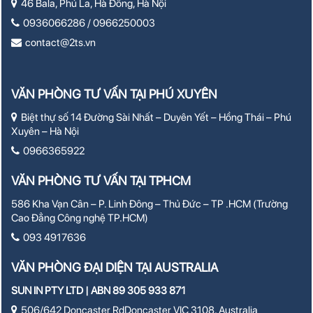
46 Bala, Phú La, Hà Đông, Hà Nội
0936066286 / 0966250003
contact@2ts.vn
VĂN PHÒNG TƯ VẤN TẠI PHÚ XUYÊN
Biệt thự số 14 Đường Sài Nhất – Duyên Yết – Hồng Thái – Phú
Xuyên – Hà Nội
0966365922
VĂN PHÒNG TƯ VẤN TẠI TPHCM
586 Kha Vạn Cân – P. Linh Đông – Thủ Đức – TP .HCM (Trường
Cao Đẳng Công nghệ TP.HCM)
093 4917636
VĂN PHÒNG ĐẠI DIỆN TẠI AUSTRALIA
SUN IN PTY LTD | ABN 89 305 933 871
506/642 Doncaster RdDoncaster VIC 3108, Australia