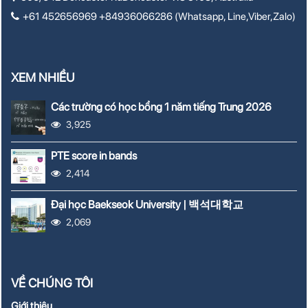
+61 452656969 +84936066286 (Whatsapp, Line,Viber,Zalo)
XEM NHIỀU
Các trường có học bổng 1 năm tiếng Trung 2026
3,925
PTE score in bands
2,414
Đại học Baekseok University | 백석대학교
2,069
VỀ CHÚNG TÔI
Giới thiệu