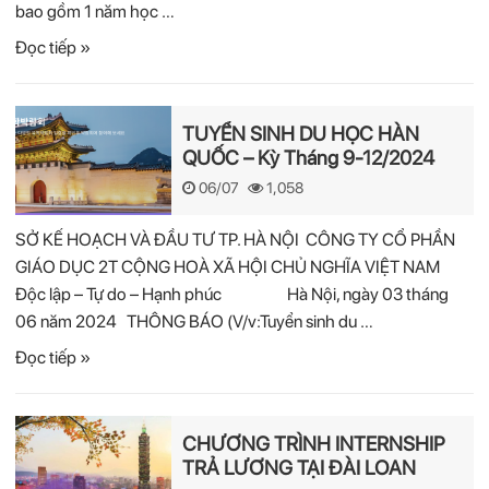
bao gồm 1 năm học …
Đọc tiếp »
TUYỂN SINH DU HỌC HÀN
QUỐC – Kỳ Tháng 9-12/2024
06/07
1,058
SỞ KẾ HOẠCH VÀ ĐẦU TƯ TP. HÀ NỘI CÔNG TY CỔ PHẦN
GIÁO DỤC 2T CỘNG HOÀ XÃ HỘI CHỦ NGHĨA VIỆT NAM
Độc lập – Tự do – Hạnh phúc Hà Nội, ngày 03 tháng
06 năm 2024 THÔNG BÁO (V/v:Tuyển sinh du …
Đọc tiếp »
CHƯƠNG TRÌNH INTERNSHIP
TRẢ LƯƠNG TẠI ĐÀI LOAN