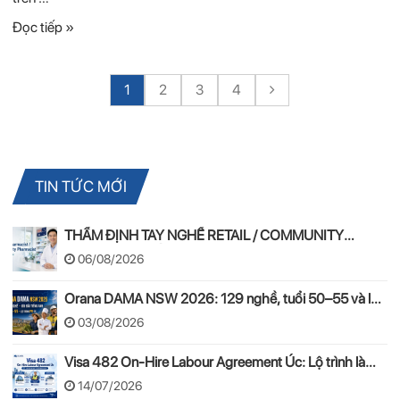
Đọc tiếp »
1
2
3
4
TIN TỨC MỚI
THẨM ĐỊNH TAY NGHỀ RETAIL / COMMUNITY
PHARMACIST ÚC 2026 – APC & OPRA
06/08/2026
Orana DAMA NSW 2026: 129 nghề, tuổi 50–55 và lộ
trình PR
03/08/2026
Visa 482 On-Hire Labour Agreement Úc: Lộ trình làm
việc hợp pháp theo mô hình On-Hire
14/07/2026