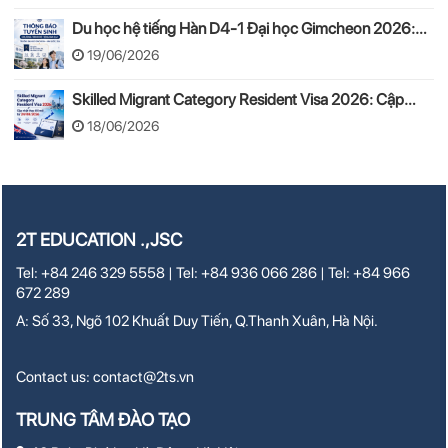
Du học hệ tiếng Hàn D4-1 Đại học Gimcheon 2026:
Tuyển sinh, chi phí, hồ sơ
19/06/2026
Skilled Migrant Category Resident Visa 2026: Cập
nhật thay đổi mới từ 24/08/2026
18/06/2026
2T EDUCATION .,JSC
Tel: +84 246 329 5558 | Tel: +84 936 066 286 | Tel: +84 966
672 289
A: Số 33, Ngõ 102 Khuất Duy Tiến, Q.Thanh Xuân, Hà Nội.
Contact us:
contact@2ts.vn
TRUNG TÂM ĐÀO TẠO