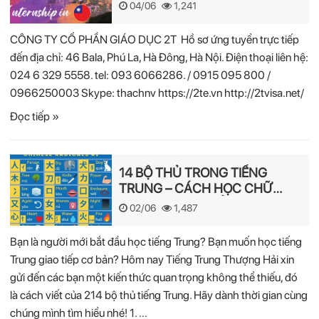
04/06
1,241
CÔNG TY CỔ PHẦN GIÁO DỤC 2T Hồ sơ ứng tuyển trực tiếp
đến địa chỉ: 46 Bala, Phú La, Hà Đông, Hà Nội. Điện thoại liên hệ:
024 6 329 5558. tel: 093 6066286. / 0915 095 800 /
0966250003 Skype: thachnv https://2te.vn http://2tvisa.net/
Đọc tiếp »
14 BỘ THỦ TRONG TIẾNG
TRUNG – CÁCH HỌC CHỮ
HÁN NHANH NHẤT
02/06
1,487
Bạn là người mới bắt đầu học tiếng Trung? Bạn muốn học tiếng
Trung giao tiếp cơ bản? Hôm nay Tiếng Trung Thượng Hải xin
gửi đến các bạn một kiến thức quan trọng không thể thiếu, đó
là cách viết của 214 bộ thủ tiếng Trung. Hãy dành thời gian cùng
chúng mình tìm hiểu nhé! 1. …