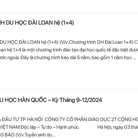
 DU HỌC ĐÀI LOAN hệ (1+4)
 HỌC ĐÀI LOAN hệ (1+4) (V/v:Chương trình DH Đài Loan 1+4) 
oan hệ 1+4 là một chương trình đào tạo đại học quốc tế đặc biệt được
nước ngoài. Đây là chương trình kéo dài 5 năm, bao gồm 1 năm học …
U HỌC HÀN QUỐC – Kỳ Tháng 9-12/2024
 ĐẦU TƯ TP. HÀ NỘI CÔNG TY CỔ PHẦN GIÁO DỤC 2T CỘNG H
VIỆT NAM Độc lập – Tự do – Hạnh phúc Hà Nội, ngày 03 thá
BÁO (V/v:Tuyển sinh du …