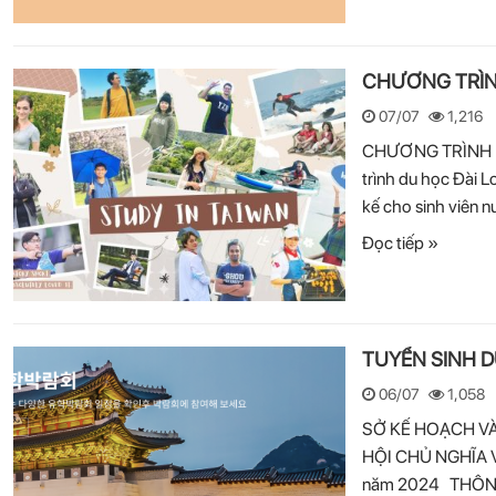
CHƯƠNG TRÌNH
07/07
1,216
CHƯƠNG TRÌNH DU
trình du học Đài L
kế cho sinh viên 
Đọc tiếp »
TUYỂN SINH D
06/07
1,058
SỞ KẾ HOẠCH VÀ
HỘI CHỦ NGHĨA 
năm 2024 THÔNG 