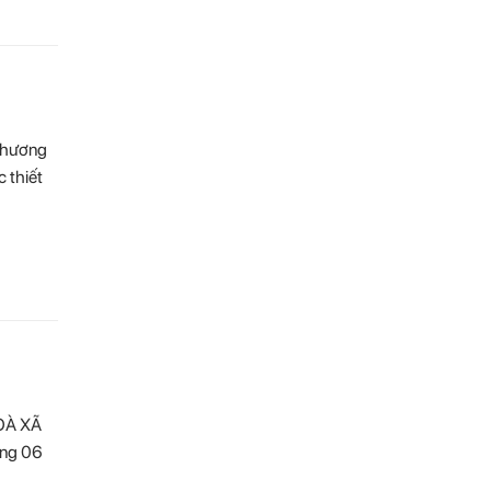
Chương
 thiết
OÀ XÃ
ng 06