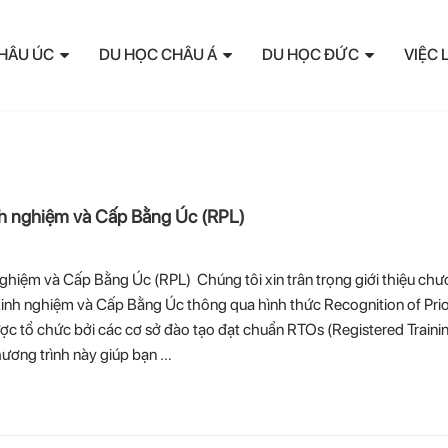
HÂU ÚC
DU HỌC CHÂU Á
DU HỌC ĐỨC
VIỆC 
h nghiệm và Cấp Bằng Úc (RPL)
ghiệm và Cấp Bằng Úc (RPL) Chúng tôi xin trân trọng giới thiệu ch
Kinh nghiệm và Cấp Bằng Úc thông qua hình thức Recognition of Pri
ược tổ chức bởi các cơ sở đào tạo đạt chuẩn RTOs (Registered Traini
hương trình này giúp bạn …