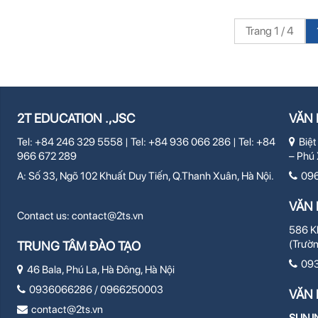
Trang 1 / 4
2T EDUCATION .,JSC
VĂN 
Tel: +84 246 329 5558 | Tel: +84 936 066 286 | Tel: +84
Biệt
966 672 289
– Phú 
A: Số 33, Ngõ 102 Khuất Duy Tiến, Q.Thanh Xuân, Hà Nội.
09
VĂN 
Contact us:
contact@2ts.vn
586 Kh
(Trườ
TRUNG TÂM ĐÀO TẠO
09
46 Bala, Phú La, Hà Đông, Hà Nội
0936066286 / 0966250003
VĂN 
contact@2ts.vn