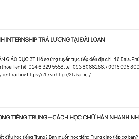
 INTERNSHIP TRẢ LƯƠNG TẠI ĐÀI LOAN
GIÁO DỤC 2T Hồ sơ ứng tuyển trực tiếp đến địa chỉ: 46 Bala, Phú
n thoại liên hệ: 024 6 329 5558. tel: 093 6066286. / 0915 095 800
 thachnv https://2te.vn http://2tvisa.net/
RONG TIẾNG TRUNG – CÁCH HỌC CHỮ HÁN NHANH NH
bắt đầu học tiếng Trung? Bạn muốn học tiếng Trung giao tiếp cơ bản