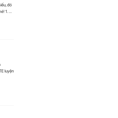
iếu, đó
é! 1. …
a
TE luyện