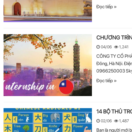
Đọc tiếp »
CHƯƠNG TRÌNH
04/06
1,241
CÔNG TY CỔ PHẦN 
Đông, Hà Nội. Điệ
0966250003 Skype:
Đọc tiếp »
14 BỘ THỦ T
02/06
1,487
Bạn là người mới 