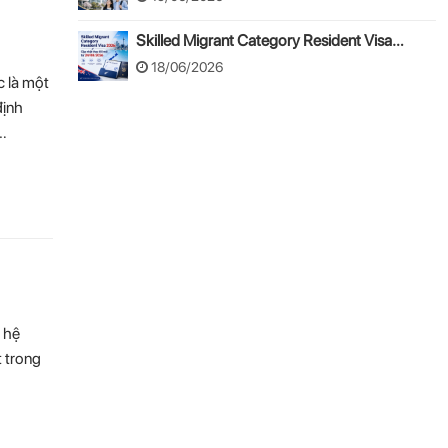
Skilled Migrant Category Resident Visa
2026: Cập nhật thay đổi mới từ 24/08/2026
18/06/2026
c là một
định
 …
 hệ
t trong