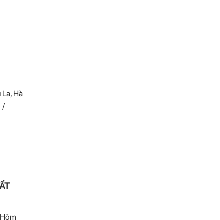
 La, Hà
 /
ẤT
? Hôm