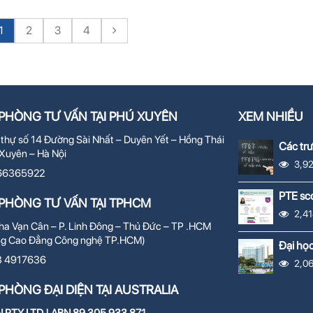
1
2
3
4
PHÒNG TƯ VẤN TẠI PHÚ XUYÊN
XEM NHIỀU
 thự số 14 Đường Sài Nhất – Duyên Yết – Hồng Thái
Các tr
Xuyên – Hà Nội
Trung 
3,9
66365922
PTE sco
PHÒNG TƯ VẤN TẠI TPHCM
2,41
a Vạn Cân – P. Linh Đông – Thủ Đức – TP .HCM
ng Cao Đẳng Công nghệ TP.HCM)
Đại họ
학교
3 4917636
2,0
PHÒNG ĐẠI DIỆN TẠI AUSTRALIA