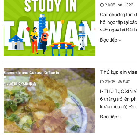
21/05
1,326
Các chương trình 
hội học tập tại cá
việc ngay tại Đài 
Đọc tiếp »
Thủ tục xin vis
21/05
940
I- THỦ TỤC XIN V
6 tháng trở lên, 
khác (nếu có). Đơn 
Đọc tiếp »