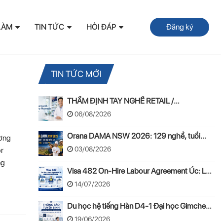
LÀM
TIN TỨC
HỎI ĐÁP
Đăng ký
TIN TỨC MỚI
THẨM ĐỊNH TAY NGHỀ RETAIL /
COMMUNITY PHARMACIST ÚC 2026 –
06/08/2026
APC & OPRA
Orana DAMA NSW 2026: 129 nghề, tuổi
ương
50–55 và lộ trình PR
03/08/2026
or
ng
Visa 482 On-Hire Labour Agreement Úc: Lộ
trình làm việc hợp pháp theo mô hình On-
14/07/2026
Hire
Du học hệ tiếng Hàn D4-1 Đại học Gimcheon
2026: Tuyển sinh, chi phí, hồ sơ
19/06/2026