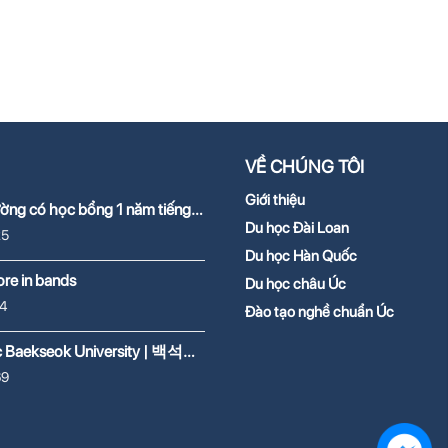
VỀ CHÚNG TÔI
Giới thiệu
ường có học bổng 1 năm tiếng
2026
Du học Đài Loan
25
Du học Hàn Quốc
re in bands
Du học châu Úc
4
Đào tạo nghề chuẩn Úc
c Baekseok University | 백석대
69