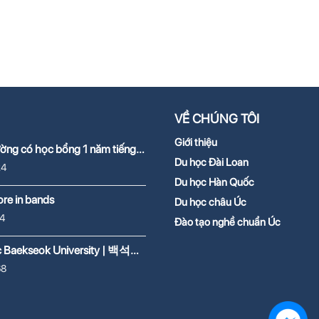
VỀ CHÚNG TÔI
Giới thiệu
ường có học bổng 1 năm tiếng
2026
Du học Đài Loan
24
Du học Hàn Quốc
re in bands
Du học châu Úc
4
Đào tạo nghề chuẩn Úc
c Baekseok University | 백석대
68