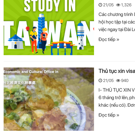
21/05
1,326
Các chương trình 
hội học tập tại cá
việc ngay tại Đài 
Đọc tiếp »
Thủ tục xin vis
21/05
940
I- THỦ TỤC XIN V
6 tháng trở lên, 
khác (nếu có). Đơn 
Đọc tiếp »