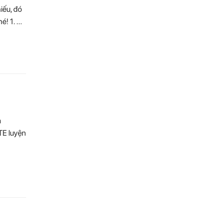
iếu, đó
é! 1. …
a
TE luyện