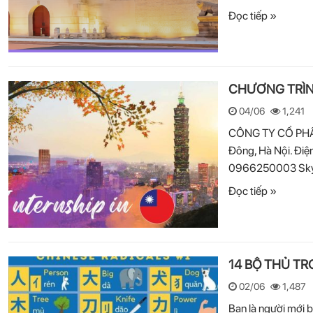
Đọc tiếp »
CHƯƠNG TRÌNH
04/06
1,241
CÔNG TY CỔ PHẦN 
Đông, Hà Nội. Điệ
0966250003 Skype:
Đọc tiếp »
14 BỘ THỦ T
02/06
1,487
Bạn là người mới 