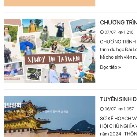
CHƯƠNG TRÌNH
07/07
1,216
CHƯƠNG TRÌNH DU
trình du học Đài L
kế cho sinh viên 
Đọc tiếp »
TUYỂN SINH D
06/07
1,057
SỞ KẾ HOẠCH VÀ
HỘI CHỦ NGHĨA 
năm 2024 THÔNG 