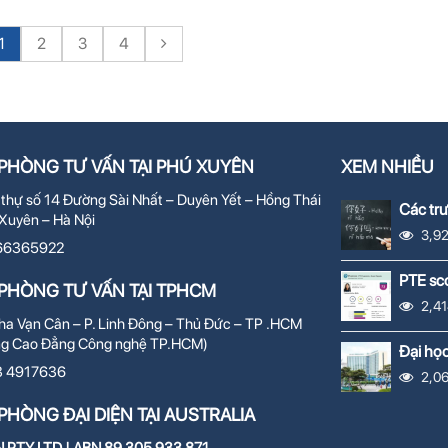
1
2
3
4
PHÒNG TƯ VẤN TẠI PHÚ XUYÊN
XEM NHIỀU
 thự số 14 Đường Sài Nhất – Duyên Yết – Hồng Thái
Các tr
Xuyên – Hà Nội
Trung 
3,9
66365922
PTE sco
PHÒNG TƯ VẤN TẠI TPHCM
2,41
a Vạn Cân – P. Linh Đông – Thủ Đức – TP .HCM
ng Cao Đẳng Công nghệ TP.HCM)
Đại họ
학교
3 4917636
2,0
PHÒNG ĐẠI DIỆN TẠI AUSTRALIA