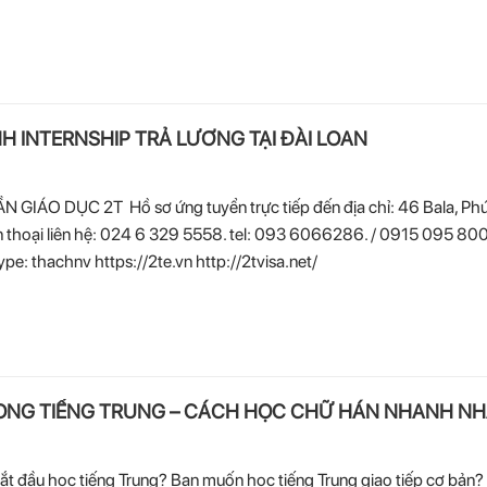
 INTERNSHIP TRẢ LƯƠNG TẠI ĐÀI LOAN
GIÁO DỤC 2T Hồ sơ ứng tuyển trực tiếp đến địa chỉ: 46 Bala, Phú
n thoại liên hệ: 024 6 329 5558. tel: 093 6066286. / 0915 095 800
 thachnv https://2te.vn http://2tvisa.net/
RONG TIẾNG TRUNG – CÁCH HỌC CHỮ HÁN NHANH NH
bắt đầu học tiếng Trung? Bạn muốn học tiếng Trung giao tiếp cơ bản