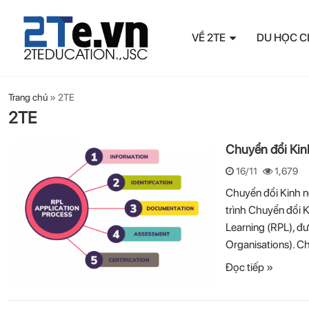
VỀ 2TE
DU HỌC C
Trang chủ
»
2TE
2TE
Chuyển đổi Kin
16/11
1,679
Chuyển đổi Kinh n
trình Chuyển đổi 
Learning (RPL), đ
Organisations). C
Đọc tiếp »