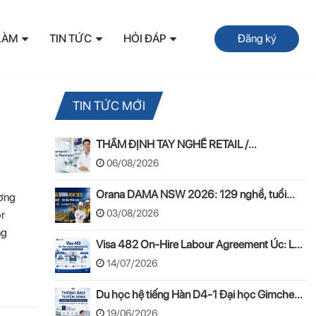
LÀM
TIN TỨC
HỎI ĐÁP
Đăng ký
TIN TỨC MỚI
THẨM ĐỊNH TAY NGHỀ RETAIL /
COMMUNITY PHARMACIST ÚC 2026 –
06/08/2026
APC & OPRA
Orana DAMA NSW 2026: 129 nghề, tuổi
ương
50–55 và lộ trình PR
03/08/2026
or
ng
Visa 482 On-Hire Labour Agreement Úc: Lộ
trình làm việc hợp pháp theo mô hình On-
14/07/2026
Hire
Du học hệ tiếng Hàn D4-1 Đại học Gimcheon
2026: Tuyển sinh, chi phí, hồ sơ
19/06/2026