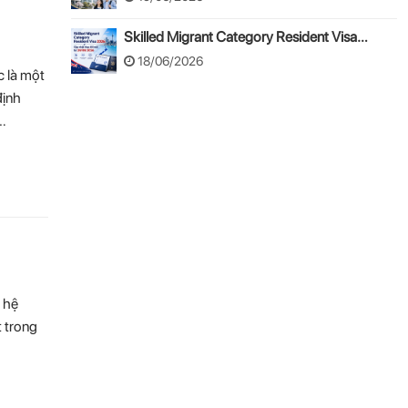
Skilled Migrant Category Resident Visa
2026: Cập nhật thay đổi mới từ 24/08/2026
18/06/2026
c là một
định
 …
 hệ
t trong