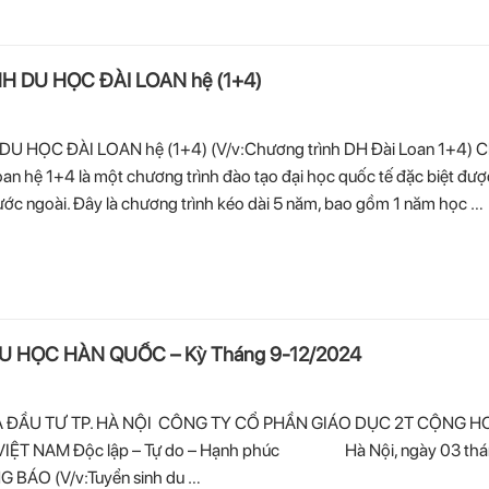
 DU HỌC ĐÀI LOAN hệ (1+4)
 HỌC ĐÀI LOAN hệ (1+4) (V/v:Chương trình DH Đài Loan 1+4) 
oan hệ 1+4 là một chương trình đào tạo đại học quốc tế đặc biệt được
nước ngoài. Đây là chương trình kéo dài 5 năm, bao gồm 1 năm học …
U HỌC HÀN QUỐC – Kỳ Tháng 9-12/2024
 ĐẦU TƯ TP. HÀ NỘI CÔNG TY CỔ PHẦN GIÁO DỤC 2T CỘNG H
VIỆT NAM Độc lập – Tự do – Hạnh phúc Hà Nội, ngày 03 thá
BÁO (V/v:Tuyển sinh du …