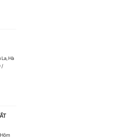
 La, Hà
 /
ẤT
? Hôm