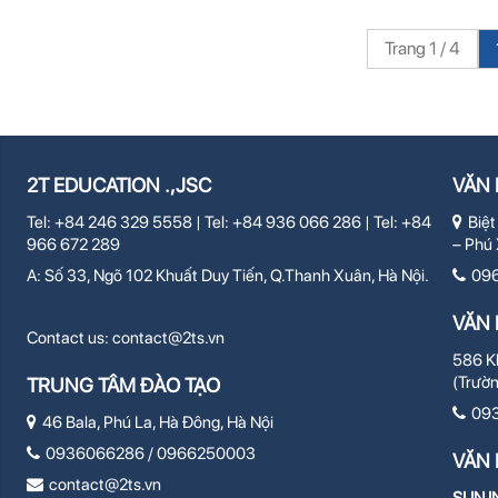
Trang 1 / 4
2T EDUCATION .,JSC
VĂN 
Tel: +84 246 329 5558 | Tel: +84 936 066 286 | Tel: +84
Biệt
966 672 289
– Phú 
A: Số 33, Ngõ 102 Khuất Duy Tiến, Q.Thanh Xuân, Hà Nội.
09
VĂN 
Contact us:
contact@2ts.vn
586 Kh
(Trườ
TRUNG TÂM ĐÀO TẠO
09
46 Bala, Phú La, Hà Đông, Hà Nội
0936066286 / 0966250003
VĂN 
contact@2ts.vn