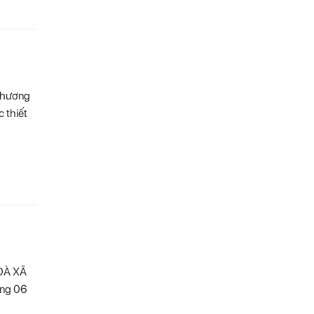
Chương
 thiết
OÀ XÃ
ng 06