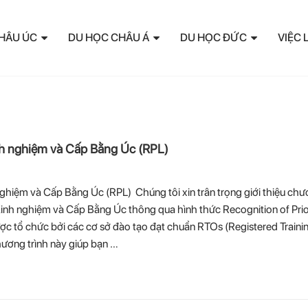
HÂU ÚC
DU HỌC CHÂU Á
DU HỌC ĐỨC
VIỆC 
h nghiệm và Cấp Bằng Úc (RPL)
ghiệm và Cấp Bằng Úc (RPL) Chúng tôi xin trân trọng giới thiệu ch
Kinh nghiệm và Cấp Bằng Úc thông qua hình thức Recognition of Pri
ược tổ chức bởi các cơ sở đào tạo đạt chuẩn RTOs (Registered Traini
hương trình này giúp bạn …