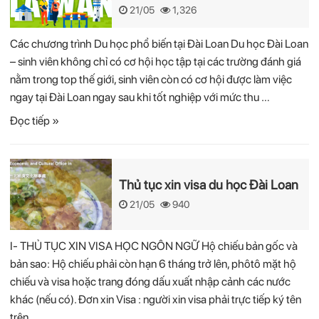
21/05
1,326
Các chương trình Du học phổ biến tại Đài Loan Du học Đài Loan
– sinh viên không chỉ có cơ hội học tập tại các trường đánh giá
nằm trong top thế giới, sinh viên còn có cơ hội được làm việc
ngay tại Đài Loan ngay sau khi tốt nghiệp với mức thu …
Đọc tiếp »
Thủ tục xin visa du học Đài Loan
21/05
940
I- THỦ TỤC XIN VISA HỌC NGÔN NGỮ Hộ chiếu bản gốc và
bản sao: Hộ chiếu phải còn hạn 6 tháng trở lên, phôtô mặt hộ
chiếu và visa hoặc trang đóng dấu xuất nhập cảnh các nước
khác (nếu có). Đơn xin Visa : người xin visa phải trực tiếp ký tên
trên …