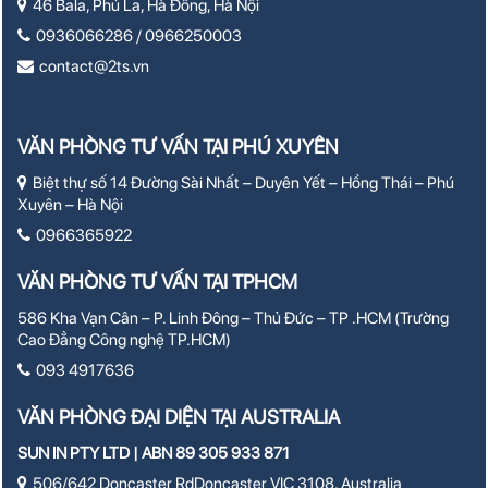
46 Bala, Phú La, Hà Đông, Hà Nội
0936066286 / 0966250003
contact@2ts.vn
VĂN PHÒNG TƯ VẤN TẠI PHÚ XUYÊN
Biệt thự số 14 Đường Sài Nhất – Duyên Yết – Hồng Thái – Phú
Xuyên – Hà Nội
0966365922
VĂN PHÒNG TƯ VẤN TẠI TPHCM
586 Kha Vạn Cân – P. Linh Đông – Thủ Đức – TP .HCM (Trường
Cao Đẳng Công nghệ TP.HCM)
093 4917636
VĂN PHÒNG ĐẠI DIỆN TẠI AUSTRALIA
SUN IN PTY LTD | ABN 89 305 933 871
506/642 Doncaster RdDoncaster VIC 3108, Australia