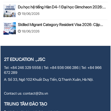
Du học hệ tiếng Hàn D4-1 Đại học Gimcheon 2026:
Tuyển sinh, chi phí, hồ sơ
19/06/2026
Skilled Migrant Category Resident Visa 2026: Cập
nhật thay đổi mới từ 24/08/2026
18/06/2026
2T EDUCATION .,JSC
Tel: +84 246 329 5558 | Tel: +84 936 066 286 | Tel: +84 966
672 289
A: Số 33, Ngõ 102 Khuất Duy Tiến, Q.Thanh Xuân, Hà Nội.
Contact us:
contact@2ts.vn
TRUNG TÂM ĐÀO TẠO