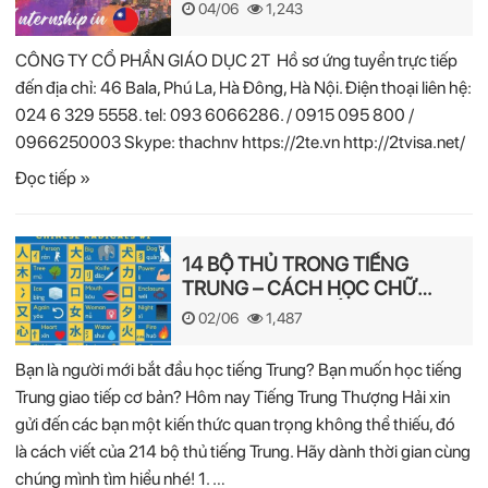
04/06
1,243
CÔNG TY CỔ PHẦN GIÁO DỤC 2T Hồ sơ ứng tuyển trực tiếp
đến địa chỉ: 46 Bala, Phú La, Hà Đông, Hà Nội. Điện thoại liên hệ:
024 6 329 5558. tel: 093 6066286. / 0915 095 800 /
0966250003 Skype: thachnv https://2te.vn http://2tvisa.net/
Đọc tiếp »
14 BỘ THỦ TRONG TIẾNG
TRUNG – CÁCH HỌC CHỮ
HÁN NHANH NHẤT
02/06
1,487
Bạn là người mới bắt đầu học tiếng Trung? Bạn muốn học tiếng
Trung giao tiếp cơ bản? Hôm nay Tiếng Trung Thượng Hải xin
gửi đến các bạn một kiến thức quan trọng không thể thiếu, đó
là cách viết của 214 bộ thủ tiếng Trung. Hãy dành thời gian cùng
chúng mình tìm hiểu nhé! 1. …