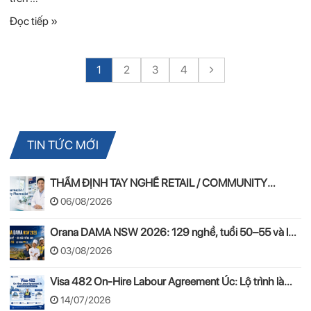
Đọc tiếp »
1
2
3
4
TIN TỨC MỚI
THẨM ĐỊNH TAY NGHỀ RETAIL / COMMUNITY
PHARMACIST ÚC 2026 – APC & OPRA
06/08/2026
Orana DAMA NSW 2026: 129 nghề, tuổi 50–55 và lộ
trình PR
03/08/2026
Visa 482 On-Hire Labour Agreement Úc: Lộ trình làm
việc hợp pháp theo mô hình On-Hire
14/07/2026