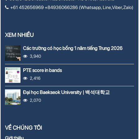
+61 452656969 +84936066286 (Whatsapp, Line,Viber,Zalo)
XEM NHIỀU
Các trường có học bổng 1 năm tiếng Trung 2026
3,940
PTE score in bands
2,416
Đại học Baekseok University | 백석대학교
2,070
VỀ CHÚNG TÔI
Giới thiệu