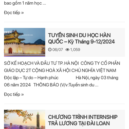
bao gồm 1 năm học …
Đọc tiếp »
TUYỂN SINH DU HỌC HÀN
QUỐC – Kỳ Tháng 9-12/2024
06/07
1,059
SỞ KẾ HOẠCH VÀ ĐẦU TƯ TP. HÀ NỘI CÔNG TY CỔ PHẦN
GIÁO DỤC 2T CỘNG HOÀ XÃ HỘI CHỦ NGHĨA VIỆT NAM
Độc lập – Tự do – Hạnh phúc Hà Nội, ngày 03 tháng
06 năm 2024 THÔNG BÁO (V/v:Tuyển sinh du …
Đọc tiếp »
CHƯƠNG TRÌNH INTERNSHIP
TRẢ LƯƠNG TẠI ĐÀI LOAN