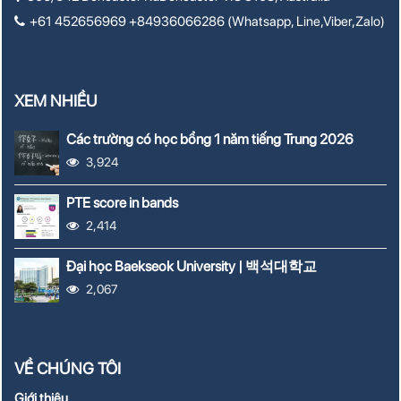
+61 452656969 +84936066286 (Whatsapp, Line,Viber,Zalo)
XEM NHIỀU
Các trường có học bổng 1 năm tiếng Trung 2026
3,924
PTE score in bands
2,414
Đại học Baekseok University | 백석대학교
2,067
VỀ CHÚNG TÔI
Giới thiệu