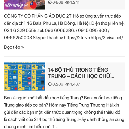
04/06
1,241
CÔNG TY CỔ PHẦN GIÁO DỤC 2T Hồ sơ ứng tuyển trực tiếp
đến địa chỉ: 46 Bala, Phú La, Hà Đông, Hà Nội. Điện thoại liên hệ:
024 6 329 5558. tel: 093 6066286. / 0915 095 800 /
0966250003 Skype: thachnv https://2te.vn http://2tvisa.net/
Đọc tiếp »
14 BỘ THỦ TRONG TIẾNG
TRUNG – CÁCH HỌC CHỮ
HÁN NHANH NHẤT
02/06
1,487
Bạn là người mới bắt đầu học tiếng Trung? Bạn muốn học tiếng
Trung giao tiếp cơ bản? Hôm nay Tiếng Trung Thượng Hải xin
gửi đến các bạn một kiến thức quan trọng không thể thiếu, đó
là cách viết của 214 bộ thủ tiếng Trung. Hãy dành thời gian cùng
chúng mình tìm hiểu nhé! 1. …