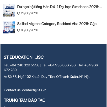
Du học hệ tiếng Hàn D4-1 Đại học Gimcheon 2026:
Tuyển sinh, chi phí, hồ sơ
19/06/2026
Skilled Migrant Category Resident Visa 2026: Cập
nhật thay đổi mới từ 24/08/2026
18/06/2026
2T EDUCATION .,JSC
Tel: +84 246 329 5558 | Tel: +84 936 066 286 | Tel: +84 966
672 289
A: Số 33, Ngõ 102 Khuất Duy Tiến, Q.Thanh Xuân, Hà Nội.
Contact us:
contact@2ts.vn
TRUNG TÂM ĐÀO TẠO