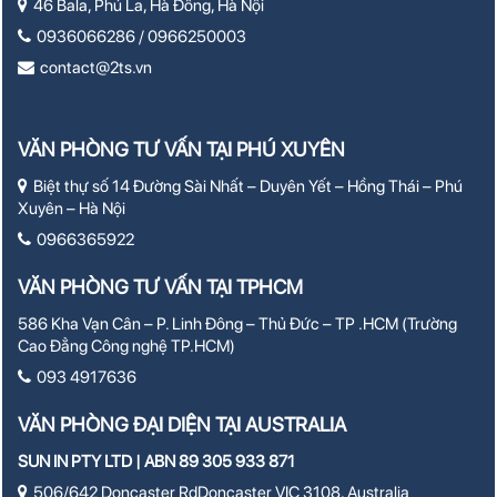
46 Bala, Phú La, Hà Đông, Hà Nội
0936066286 / 0966250003
contact@2ts.vn
VĂN PHÒNG TƯ VẤN TẠI PHÚ XUYÊN
Biệt thự số 14 Đường Sài Nhất – Duyên Yết – Hồng Thái – Phú
Xuyên – Hà Nội
0966365922
VĂN PHÒNG TƯ VẤN TẠI TPHCM
586 Kha Vạn Cân – P. Linh Đông – Thủ Đức – TP .HCM (Trường
Cao Đẳng Công nghệ TP.HCM)
093 4917636
VĂN PHÒNG ĐẠI DIỆN TẠI AUSTRALIA
SUN IN PTY LTD | ABN 89 305 933 871
506/642 Doncaster RdDoncaster VIC 3108, Australia