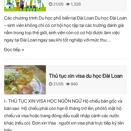
21/05
1,326
Các chương trình Du học phổ biến tại Đài Loan Du học Đài Loan
– sinh viên không chỉ có cơ hội học tập tại các trường đánh giá
nằm trong top thế giới, sinh viên còn có cơ hội được làm việc
ngay tại Đài Loan ngay sau khi tốt nghiệp với mức thu …
Đọc tiếp »
Thủ tục xin visa du học Đài Loan
21/05
940
I- THỦ TỤC XIN VISA HỌC NGÔN NGỮ Hộ chiếu bản gốc và
bản sao: Hộ chiếu phải còn hạn 6 tháng trở lên, phôtô mặt hộ
chiếu và visa hoặc trang đóng dấu xuất nhập cảnh các nước
khác (nếu có). Đơn xin Visa : người xin visa phải trực tiếp ký tên
trên …