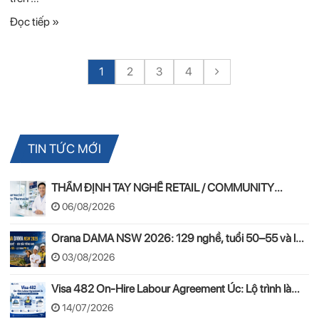
Đọc tiếp »
1
2
3
4
TIN TỨC MỚI
THẨM ĐỊNH TAY NGHỀ RETAIL / COMMUNITY
PHARMACIST ÚC 2026 – APC & OPRA
06/08/2026
Orana DAMA NSW 2026: 129 nghề, tuổi 50–55 và lộ
trình PR
03/08/2026
Visa 482 On-Hire Labour Agreement Úc: Lộ trình làm
việc hợp pháp theo mô hình On-Hire
14/07/2026