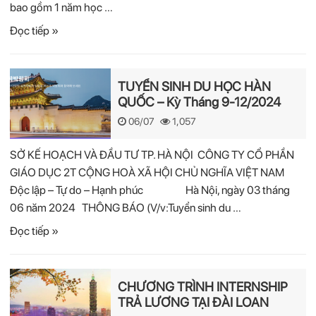
bao gồm 1 năm học …
Đọc tiếp »
TUYỂN SINH DU HỌC HÀN
QUỐC – Kỳ Tháng 9-12/2024
06/07
1,057
SỞ KẾ HOẠCH VÀ ĐẦU TƯ TP. HÀ NỘI CÔNG TY CỔ PHẦN
GIÁO DỤC 2T CỘNG HOÀ XÃ HỘI CHỦ NGHĨA VIỆT NAM
Độc lập – Tự do – Hạnh phúc Hà Nội, ngày 03 tháng
06 năm 2024 THÔNG BÁO (V/v:Tuyển sinh du …
Đọc tiếp »
CHƯƠNG TRÌNH INTERNSHIP
TRẢ LƯƠNG TẠI ĐÀI LOAN