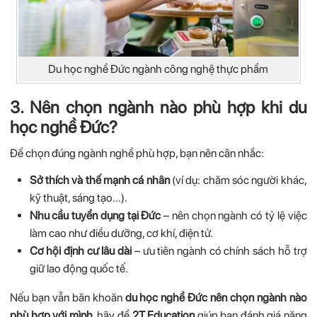
Du học nghề Đức ngành công nghệ thực phẩm
3. Nên chọn ngành nào phù hợp khi du
học nghề Đức?
Để chọn đúng ngành nghề phù hợp, bạn nên cân nhắc:
Sở thích và thế mạnh cá nhân
(ví dụ: chăm sóc người khác,
kỹ thuật, sáng tạo…).
Nhu cầu tuyển dụng tại Đức
– nên chọn ngành có tỷ lệ việc
làm cao như điều dưỡng, cơ khí, điện tử.
Cơ hội định cư lâu dài
– ưu tiên ngành có chính sách hỗ trợ
giữ lao động quốc tế.
Nếu bạn vẫn băn khoăn
du học nghề Đức nên chọn ngành nào
phù hợp với mình
, hãy để
2T Education
giúp bạn đánh giá năng