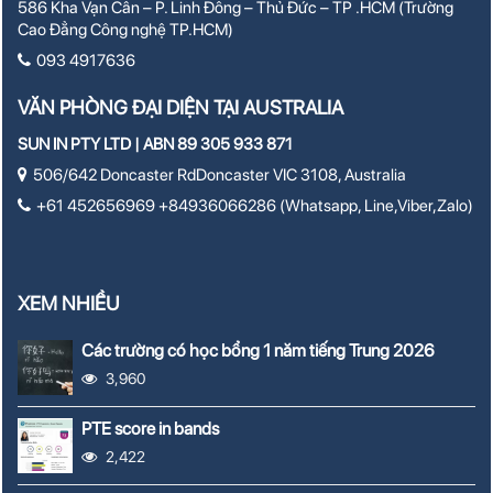
586 Kha Vạn Cân – P. Linh Đông – Thủ Đức – TP .HCM (Trường
Cao Đẳng Công nghệ TP.HCM)
093 4917636
VĂN PHÒNG ĐẠI DIỆN TẠI AUSTRALIA
SUN IN PTY LTD | ABN 89 305 933 871
506/642 Doncaster RdDoncaster VIC 3108, Australia
+61 452656969 +84936066286 (Whatsapp, Line,Viber,Zalo)
XEM NHIỀU
Các trường có học bổng 1 năm tiếng Trung 2026
3,960
PTE score in bands
2,422