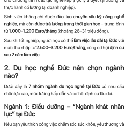
cho chương trình đào tạo nghề kép (học lý thuyết tại trường và
thực hành có lương tại doanh nghiệp).
Sinh viên không chỉ được
đào tạo chuyên sâu kỹ năng nghề
nghiệp
, mà còn
được trả lương trong thời gian học
– trung bình
từ
1.000–1.200 Euro/tháng
(khoảng 26–31 triệu đồng).
Sau khi tốt nghiệp, người học có thể
làm việc lâu dài tại Đức
với
mức thu nhập từ
2.500–3.200 Euro/tháng
, cùng cơ hội
định cư
sau 2 năm làm việc
.
2. Du học nghề Đức nên chọn ngành
nào?
Dưới đây là
7 nhóm ngành du học nghề tại Đức
có nhu cầu
nhân lực cao, mức lương hấp dẫn và cơ hội định cư lâu dài.
Ngành 1: Điều dưỡng – “Ngành khát nhân
lực” tại Đức
Nếu bạn yêu thích công việc chăm sóc sức khỏe, yêu thương và