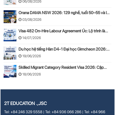
06/08/2026
Orana DAMA NSW 2026: 129 nghề, tuổi 50–55 và lộ
trình PR
03/08/2026
Visa 482 On-Hire Labour Agreement Úc: Lộ trình làm
việc hợp pháp theo mô hình On-Hire
14/07/2026
Du học hệ tiếng Hàn D4-1 Đại học Gimcheon 2026:
Tuyển sinh, chi phí, hồ sơ
19/06/2026
Skilled Migrant Category Resident Visa 2026: Cập
nhật thay đổi mới từ 24/08/2026
18/06/2026
2T EDUCATION .,JSC
Tel: +84 246 329 5558 | Tel: +84 936 066 286 | Tel: +84 966