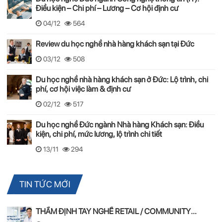
Điều kiện – Chi phí – Lương – Cơ hội định cư
04/12
564
Review du học nghề nhà hàng khách sạn tại Đức
03/12
508
Du học nghề nhà hàng khách sạn ở Đức: Lộ trình, chi
phí, cơ hội việc làm & định cư
02/12
517
Du học nghề Đức ngành Nhà hàng Khách sạn: Điều
kiện, chi phí, mức lương, lộ trình chi tiết
13/11
294
TIN TỨC MỚI
THẨM ĐỊNH TAY NGHỀ RETAIL / COMMUNITY
PHARMACIST ÚC 2026 – APC & OPRA