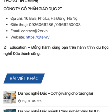
THÔNG TIN LIÊN HỆ
CÔNG TY CỔ PHẦN GIÁO DỤC 2T
Địa chỉ: 46 Bala, Phú La, Hà Đông, Hà Nội
Điện thoại: 0936066286 / 0966250003
Email: contact@2ts.vn
Website:
https://2te.vn/
2T Education – Đồng hành cùng bạn trên hành trình du học
nghề Đức thành công.
BÀI VIẾT KHÁC
Du học nghề Đức – Cơ hội vàng cho tương lai
12/01
759
Du học nghề Đức ngành Công nghệ thông tin (IT):